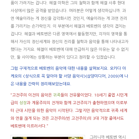
품이 가려지는 겁니다. 헤겔 미학은 그의 철학과 함께 헤겔 사후 현대
사상에서 많은 공격을 받았습니다. 여러분은 어떻게 생각하십니까. 과
연 예술이라는 게 정신을 감각화시킨 것인지, 예술이라는 게 과연 진리
를 가리키는 손가락인지. 이 부분에서 헤겔과 베토벤의 생각이 겹치는
겁니다. 헤겔과 베토벤은 다른 영역에서 활동했지만, 각자의 영역을 통
해서 자신의 정신세계와 정신의 진리를 철학과 음악을 통해 나타내고자
했다는 거지요. 헤겔이 베토벤에 대해 언급하지 않은 이유는 알 수 없지
만, 둘 사이에는 상통하는 부분이 있다고 정리할 수 있겠습니다.
그럼 구체적으로 베토벤의 음악에 대한 내용을 살펴보지요. 오카다 아
케오의 <상식으로 꼭 알아야 할 서양 음악사>(삼양미디어, 2009)에 나
온 내용을 간략히 정리해보았는데요.
“고전주의 이전의 음악은
귀족
들의 전유물이었다. 18세기 중엽 시민계
급의
성장
과 계몽주의의 전개와 함께 고전주의가 출현하였으며 이로부
터 근대 시민을 위한 음악이 시작된다. 그렇지만 음악적으로 귀족 세계
와 연을 끊게 되는 것은 고전주의(빈 고전주의)의 3대 거장 중에서도
베토벤에 이르러서다.”
그러니까 베토벤 역시