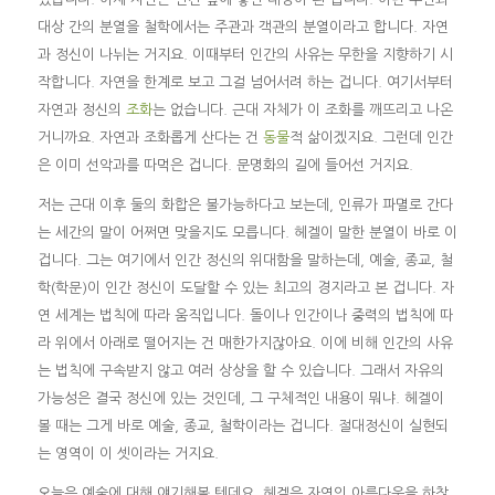
대상 간의 분열을 철학에서는 주관과 객관의 분열이라고 합니다. 자연
과 정신이 나뉘는 거지요. 이때부터 인간의 사유는 무한을 지향하기 시
작합니다. 자연을 한계로 보고 그걸 넘어서려 하는 겁니다. 여기서부터
자연과 정신의
조화
는 없습니다. 근대 자체가 이 조화를 깨뜨리고 나온
거니까요. 자연과 조화롭게 산다는 건
동물
적 삶이겠지요. 그런데 인간
은 이미 선악과를 따먹은 겁니다. 문명화의 길에 들어선 거지요.
저는 근대 이후 둘의 화합은 불가능하다고 보는데, 인류가 파멸로 간다
는 세간의 말이 어쩌면 맞을지도 모릅니다. 헤겔이 말한 분열이 바로 이
겁니다. 그는 여기에서 인간 정신의 위대함을 말하는데, 예술, 종교, 철
학(학문)이 인간 정신이 도달할 수 있는 최고의 경지라고 본 겁니다. 자
연 세계는 법칙에 따라 움직입니다. 돌이나 인간이나 중력의 법칙에 따
라 위에서 아래로 떨어지는 건 매한가지잖아요. 이에 비해 인간의 사유
는 법칙에 구속받지 않고 여러 상상을 할 수 있습니다. 그래서 자유의
가능성은 결국 정신에 있는 것인데, 그 구체적인 내용이 뭐냐. 헤겔이
볼 때는 그게 바로 예술, 종교, 철학이라는 겁니다. 절대정신이 실현되
는 영역이 이 셋이라는 거지요.
오늘은 예술에 대해 얘기해볼 텐데요. 헤겔은 자연의 아름다움을 하찮