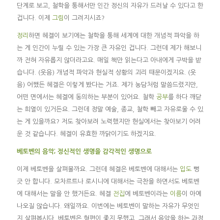
단계로 보고, 철학을 통해서만 인간 정신의 자유가 드러날 수 있다고 한
겁니다. 이제
그림
이 그려지시죠?
정리
하면 헤겔이 보기에는 철학을 통해 세계에 대한 개념적 파악을 하
는 게 인간이 누릴 수 있는 가장 큰 자유인 겁니다. 그런데 제가 해보니
까 전혀 자유롭지 않더라고요. 매일 책만 읽는다고 아내에게 구박을 받
습니다. (웃음) 개념적 파악과 현실적 상황의 괴리 때문이겠지요. (웃
음) 어쨌든 헤겔은 이렇게 봤다는 거죠. 제가 농담처럼 말씀드렸지만,
어떤 면에서는 헤겔에 동의하는 부분이 있어요. 철학
공부
를 하다 깨닫
는 희열이 있거든요. 그런데 정말 예술, 종교, 철학 빼고 자유로울 수 있
는 게 있을까요? 저도 찾아보려 노력했지만 현실에서는 찾아보기 어려
운 것 같습니다. 헤겔이 유효한 까닭이기도 하겠지요.
베토벤의 음악; 정신적인 생명을 감각적인 생명으로
이제 베토벤을 살펴볼까요. 그런데 헤겔은 베토벤에 대해서는
입도
뻥
긋 안 합니다. 모차르트나 로시니에 대해서는 극찬을 하면서도 베토벤
에 대해서는 말을 안 했거든요. 헤겔
전집
에 베토벤이라는
이름
이 아예
나오질 않습니다. 왜일까요. 이번에는 베토벤이 말하는 자유가 무엇인
지 살펴봅시다. 베토벤은 형편이 좋지 못했고, 그래서 음악을 하는 과정