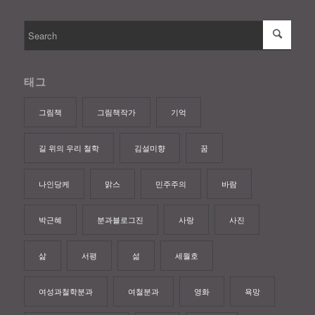
태그
그림책
그림책작가
기억
길 위의 우리 철학
김설미향
꿈
나인당케
맑스
민주주의
바람
박근혜
분과블로그진
사랑
사진
삶
서평
섦
세월호
여성과철학분과
여철분과
영화
욕망