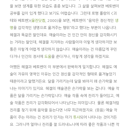
을 보면 생계를 위한 모습도 종종 보입니다. 그 삶을 살펴보면 베토벤이
공부를 깊이 있게 했다고 보기도 어렵습니다. 그런데 로맹 롤랑의 <괴
테와 베토벤>(
웅진닷컴
, 2000)을 보면, 베토벤이 “음악은 정신적인
생
명
을 감각적인 생명으로 옮겨주는 행위”라고 했다는 부분이 나옵니다.
헤겔과 똑같은 말인데요. 예술이라는 건 인간 안의 정신을 감각화시키
는 거라는 말인데, 헤겔을 지지하는 사람들이야 이렇게 생각하지만 보
통은 이렇게 어렵게 생각하지 않습니다. 예술이라는 건 아름답게 꾸민
다거나 인간의 정서에
도움
을 준다거나, 이렇게 생각을 하겠지요.
어쨌든 헤겔과 베토벤이 이 부분에서 완벽하게 일치합니다. 헤겔도 예
술이 자유의 영역인 이유는 인간 정신을 감각적인 형태로 옮겨놓았기
때문이라고 말했거든요. 달을 가리키는데 달을 봐야지 왜 손가락을 보
냐는 이야기가 있지요. 헤겔의 예술관은 손가락을 보는 겁니다. 예술 작
품은 달을 가리키는 손가락입니다. 예술 작품 속에 진리가 들어있고, 예
술 작품은 진리가 감각화되어서 나타났다는 의미입니다. 물론 헤겔처럼
진리를 찾기 위해 음악을 듣는다면 너무 피곤하겠지요. (웃음) 예술 작
품이 주는 미라는 건 진리가 던지는 미가
투사
되어 나타나는 것이거든
요. 그러니까 얼마나 진리를 잘 드러내느냐에 따라 좋은 작품과 나쁜 작