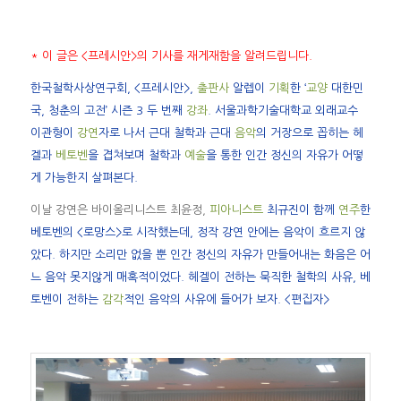
* 이 글은 <프레시안>의 기사를 재게재함을 알려드립니다.
한국철학사상연구회, <프레시안>,
출판사
알렙이
기획
한 ‘
교양
대한민
국, 청춘의 고전’ 시즌 3 두 번째
강좌
. 서울과학기술대학교 외래교수
이관형이
강연
자로 나서 근대 철학과 근대
음악
의 거장으로 꼽히는 헤
겔과
베토벤
을 겹쳐보며 철학과
예술
을 통한 인간 정신의 자유가 어떻
게 가능한지 살펴본다.
이날 강연은 바이올리니스트 최윤정,
피아니스트
최규진이 함께
연주
한
베토벤의 <로망스>로 시작했는데, 정작 강연 안에는 음악이 흐르지 않
았다. 하지만 소리만 없을 뿐 인간 정신의 자유가 만들어내는 화음은 어
느 음악 못지않게 매혹적이었다. 헤겔이 전하는 묵직한 철학의 사유, 베
토벤이 전하는
감각
적인 음악의 사유에 들어가 보자. <편집자>