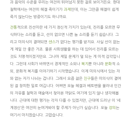
과 음악의 수준을 우리는 여전히 뛰어넘지 못한 걸로 보이거든요. 현대
철학에서는 여전히 헤겔 죽이기가
과제
인데, 이는 그만큼 헤겔이 쉽게
죽지 않는다는 방증이기도 하니까요.
전통
적으로 진선미란 세 가지 정신적 가치가 있는데, 진리를 모르면 무
식하다는 소리를 듣고, 선이 없으면 나쁜 놈 소리를 듣기 쉽습니다. 그
리고 미의식이 결여되면
센스
가 없다는 평가를 받지요. 사실 선이 없는
게 제일 안 좋은 거죠. 물론 사회생활을 하는 데 있어서 진리를 모르는
것도 치명적이겠지만요. 그나마 제일 문제가 덜 되는 게 미적 감각입니
다. 그런데 사회가 바뀌면서 경제적인 소외나
복지
뿐 아니라
문화
적 소
외, 문화적 복지를 이야기하기 시작했습니다. 이제 미의식에서 있는 자
와 없는 자가 나뉘는 겁니다. 그래서 요즘 젊은
친구
들은 미의식이 결여
된 걸 창피한 일로 여깁니다. 어쩌면 오늘 헤겔과 베토벤을 불러내 인간
의 자유를 철학과 예술에서 찾아본 까닭도 여기에 있지 않나 생각해봅
니다. 근대에 대한 평가는 각자 다를 수 있겠지만, 근대에 드러난 이 ‘세
계정신’은 여전히 눈여겨봐야 할 주제가 아닌가 싶습니다. 오늘
강의
는
여기서 마치겠습니다. 고맙습니다.