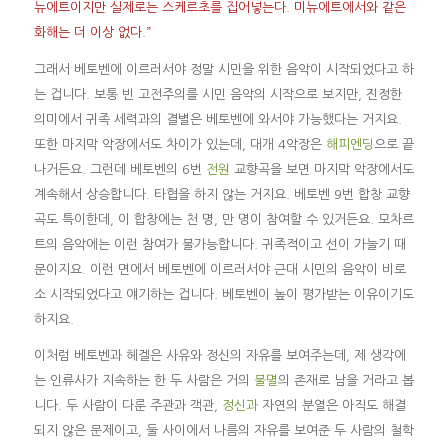
뉴에트이지만 실제로는 스케르초를 집어넣는다. 미뉴에트에서와 같은
화해는 더 이상 없다.”
그래서 베토벤에 이르러서야 정말 시민을 위한 음악이 시작되었다고 하
는 겁니다. 보통 빈 고전주의를 시민 음악의 시작으로 보지만, 진정한
의미에서 귀족 세력과의 결별은 베토벤에 와서야 가능했다는 거지요.
또한 마지막 악장에서도 차이가 있는데, 대개 4악장은
해피엔딩
으로 끝
나거든요. 그런데 베토벤의 6번
전원
교향곡을 보면 마지막 악장에서도
계속해서 상승합니다. 타협을 하지 않는 거지요. 베토벤 9번 합창 교향
곡도 특이한데, 이 합창에는 천 명, 만 명이 참여할 수 있거든요. 모차르
트의 음악에는 이런 참여가 불가능합니다. 귀족적이고 선이 가늘기 때
문이지요. 이런 면에서 베토벤에 이르러서야 근대 시민의 음악이 비로
소 시작되었다고 얘기하는 겁니다. 베토벤이 높이 평가받는 이유이기도
하지요.
이처럼 베토벤과 헤겔은 사유와 정신의 자유를 보여주는데, 제 생각에
는 인류사가 지속하는 한 두 사람은 거의
불멸
의 존재로 남을 거라고 봅
니다. 두 사람이 다룬 주관과 객관,
정신과
자연의 분열은 아직도 해결
되지 않은 문제이고, 둘 사이에서 나름의 자유를 보여준 두 사람의 철학