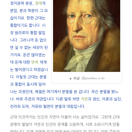
정치권력 분권,
경제
적
분업, 분과 학문이 그 모
습이지요. 한편 근대는
통합이기도 합니다. 시
장 원리로의 통합 말입
니다. 그러니까 돈 없으
면 살 수 없는 세상이 된
거지요. 돈은 많아졌는
데 돈에 대한
면역
체계
는 떨어졌다고 하겠습니
다. 이렇듯 근대는 분열
▲ 헤겔. ⓒgreenbee.co.kr
과 통합이 동시에 일어
나는 과정인데, 헤겔은 여기에서 분열을 본 겁니다. 무슨 분열을 봤느
냐. 바로 주관과 객관입니다. 다른 말로 하면
자연
과 정신, 이론과 실천,
진리와 도덕, 자유와 필연의 분열과 대립입니다.
근대 이전까지는 인간과 자연이 더불어 사는 삶이었지요. 그런데 근대
문명의 발달이 자연과 인간의 관계를 소원하게, 서로 소외시키게 만들
었습니다. 이제 자연은 인간 앞에 놓인 대상이 된 겁니다. 이런 주인과