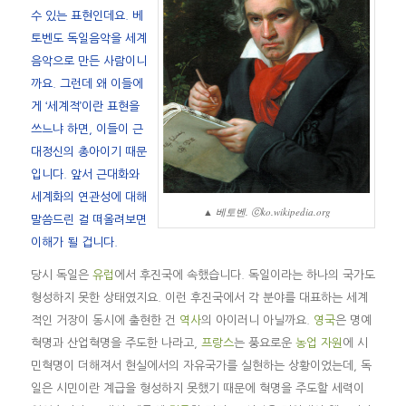
수 있는 표현인데요. 베
토벤도 독일음악을 세계
음악으로 만든 사람이니
까요. 그런데 왜 이들에
게 ‘세계적’이란 표현을
쓰느냐 하면, 이들이 근
대정신의 총아이기 때문
입니다. 앞서 근대화와
세계화의 연관성에 대해
▲ 베토벤. ⓒko.wikipedia.org
말씀드린 걸 떠올려보면
이해가 될 겁니다.
당시 독일은
유럽
에서 후진국에 속했습니다. 독일이라는 하나의 국가도
형성하지 못한 상태였지요. 이런 후진국에서 각 분야를 대표하는 세계
적인 거장이 동시에 출현한 건
역사
의 아이러니 아닐까요.
영국
은 명예
혁명과 산업혁명을 주도한 나라고,
프랑스
는 풍요로운
농업
자원
에 시
민혁명이 더해져서 현실에서의 자유국가를 실현하는 상황이었는데, 독
일은 시민이란 계급을 형성하지 못했기 때문에 혁명을 주도할 세력이