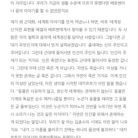
이 자리입니다. 우리가 지금의 생활 수준에 이르지 못했다면 베토벤이
나 음악 이야기를 할 수 없었겠지요.
제가 왜 근대화, 세계화 이야기를 먼저 꺼냈느냐 하면, 바로 ‘세계정
신’이란 표현을 헤겔과 베토벤에게서 찾아볼 수 있기 때문입니다. 두 사
람은 각각 철학과 음악에 세계정신을 담아낸 사람입니다. 그렇다면 근
대가 무엇인지에 대해서 먼저 살펴보겠습니다. 중세에는 신이 주인이고
주어입니다. 그런데 근대에 들어서면 인간이 주인이 됩니다. 인간이 주
체가 되는 거지요. ‘신은 죽었다’는 표현도 근대에 들어서야 등장한 겁니
다. 그런데 이때 신만 죽은 게 아닙니다. 자연도 죽습니다. 이성을 지니
지 못한 존재는 곧 죽은 겁니다. 그래서 자연이 죽은 거지요. 이제 인간
의 이성만 남았는데, 이런 생각을 시작한 데카르트가 이런 말을 했습니
다. “동물은 사유하지 않고, 정신적 세계에는 관여하지 않는다. 동물은
기계와 똑같은 순수 메커니즘일 뿐이다. 누군가 동물을 때리면 그 동물
은 곧 울부짖는다. 이것은 누군가가 피아노의 건반을 누르기만 하면 즉
시 소리가 나는 것과 같은 이치이다.” 자연은 인간을 위해서 존재하는
게 되었다는 말입니다. 우리가 잘 아는 김춘수의 시에도 이런 말이 나오
지요. “내가 그 이름을 불러주기 전에는 하나의 몸짓에 불과하다.” 데카
르트의 이야기와 일맥상통하는 표현입니다.