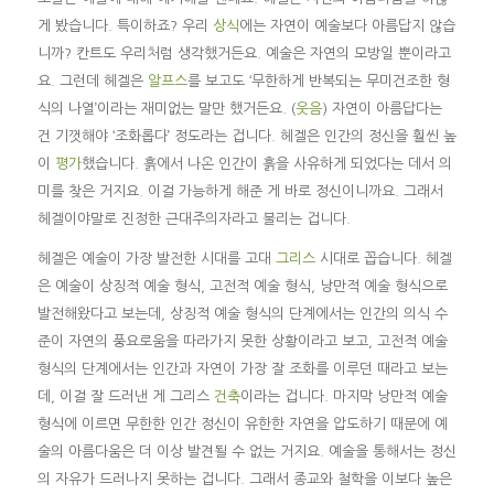
게 봤습니다. 특이하죠? 우리
상식
에는 자연이 예술보다 아름답지 않습
니까? 칸트도 우리처럼 생각했거든요. 예술은 자연의 모방일 뿐이라고
요. 그런데 헤겔은
알프스
를 보고도 ‘무한하게 반복되는 무미건조한 형
식의 나열’이라는 재미없는 말만 했거든요. (
웃음
) 자연이 아름답다는
건 기껏해야 ‘조화롭다’ 정도라는 겁니다. 헤겔은 인간의 정신을 훨씬 높
이
평가
했습니다. 흙에서 나온 인간이 흙을 사유하게 되었다는 데서 의
미를 찾은 거지요. 이걸 가능하게 해준 게 바로 정신이니까요. 그래서
헤겔이야말로 진정한 근대주의자라고 불리는 겁니다.
헤겔은 예술이 가장 발전한 시대를 고대
그리스
시대로 꼽습니다. 헤겔
은 예술이 상징적 예술 형식, 고전적 예술 형식, 낭만적 예술 형식으로
발전해왔다고 보는데, 상징적 예술 형식의 단계에서는 인간의 의식 수
준이 자연의 풍요로움을 따라가지 못한 상황이라고 보고, 고전적 예술
형식의 단계에서는 인간과 자연이 가장 잘 조화를 이루던 때라고 보는
데, 이걸 잘 드러낸 게 그리스
건축
이라는 겁니다. 마지막 낭만적 예술
형식에 이르면 무한한 인간 정신이 유한한 자연을 압도하기 때문에 예
술의 아름다움은 더 이상 발견될 수 없는 거지요. 예술을 통해서는 정신
의 자유가 드러나지 못하는 겁니다. 그래서 종교와 철학을 이보다 높은