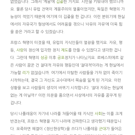
없었습니다. 그래서 ‘계몽’에
집중
한 거지요. 시민을 키워내야 했으니까
요. 물론 당시 유럽 전역이 계몽주의의 열풍이었지만, 독일은 혁명의 가
능성이 적었기 때문에 여기에 더 집중을 한 겁니다. 이런 분위기에 현실
에서의 자유국가 형성에서도 어려움을 겪으니 ‘사유의 자유’에 더욱 힘
을 쏟은 거라고 할 수 있겠습니다.
프랑스 혁명이 터졌을 때, 유럽의 지식인들이 열광을 했지요. 자유, 평
등,
사랑
의 정신에 입각한 정치
제도
를 만들 수 있겠다고 생각한 겁니
다. 그런데 혁명의
성공
이후
공포
정치가 나타났지요. 로베스피에르 같
은 사람이 꿈꾼 건 절대적 자유와 평등인데 ‘절대적’이라는 게 현실에서
가능할
리가
없잖습니까. 여기에서 이탈한 사람들을 가차 없이 죽이기
시작하는데, 결국 그 자신도 교수대에서 목숨을 잃게 된 거지요. 이런
상황을 보고 사람들의 생각이 바뀌기 시작합니다. ‘절대 자유는 현실에
없는 게 아닐까?’ 이런 의문을 품으면서 사상에서의 자유를 꿈꾸게 된
겁니다.
당시 나폴레옹이 자기네 나라를 쳐들어올 때 지식인
사회
는 이를 크게
반겼는데, 프랑스 혁명을 자기 나라에 전파한다고 생각했기 때문입니
다. 오죽하면 헤겔이 <정신현상학>을 쓰다가 나폴레옹
군대
가 들어온