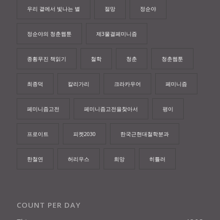
우리 곁에서 빛나는 별
절망
정순야
정순야의 청춘웹툰
제3물결페미니즘
종횡무진 책읽기
철학
청춘
청춘웹툰
최종덕
칼리가리
크라카우어
페미니즘
페미니즘고전
페미니즘고전을찾아서
평이
프로이트
피켓2030
한국근현대철학분과
한철연
허리우스
희망
히틀러
COUNT PER DAY