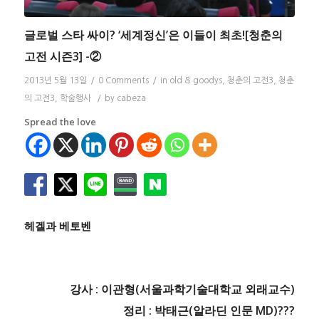
글로벌 스타 싸이? ‘세계정신’은 이들이 최초![청춘의
고전 시즌3] -②
2013년 5월 13일
/
0 Comments
/
in
old & goodys
,
청춘의 고전3
,
청춘
의 고전3
,
학술행사
/
by
cabeza
Spread the love
헤겔과 베토벤
강사 : 이관형(서울과학기술대학교 외래교수)
정리 : 박태근(알라딘 인문 MD)???