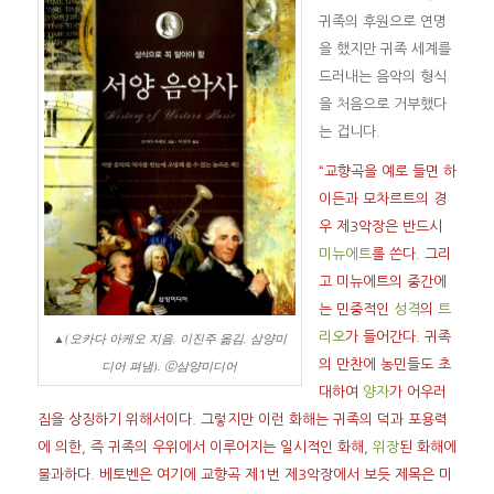
귀족의 후원으로 연명
을 했지만 귀족 세계를
드러내는 음악의 형식
을 처음으로 거부했다
는 겁니다.
“교향곡을 예로 들면 하
이든과 모차르트의 경
우 제3악장은 반드시
미뉴에트
를 쓴다. 그리
고 미뉴에트의 중간에
는 민중적인
성격
의
트
▲(오카다 아케오 지음, 이진주 옮김, 삼양미
리오
가 들어간다. 귀족
디어 펴냄). ⓒ삼양미디어
의 만찬에 농민들도 초
대하여
양자
가 어우러
짐을 상징하기 위해서이다. 그렇지만 이런 화해는 귀족의 덕과 포용력
에 의한, 즉 귀족의 우위에서 이루어지는 일시적인 화해,
위장
된 화해에
불과하다. 베토벤은 여기에 교향곡 제1번 제3악장에서 보듯 제목은 미