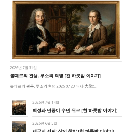
2026년 7월 31일
볼떼르의 관용, 루소의 혁명 [천 하룻밤 이야기]
볼떼르의 관용, 루소의 혁명 2026 07 23 대서(大暑):…
2026년 7월 14일
백성과 민중이 수면 위로 [천 하룻밤 이야기]
2026년 6월 5일
제국의 쇠퇴: 삶의 창발 [천 하룻밤 이야기]