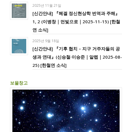
2025년 11월 21일
[신간안내] 『헤겔 정신현상학 번역과 주해』
1, 2 (이병창｜먼빛으로｜2025-11-15) [한철
연 소식]
2025년 9월 18일
[신간안내] 『기후 협치 – 지구 거주자들의 공
생과 연대』(신승철·이승준｜알렙｜2025-08-
25) [한철연 소식]
보물창고