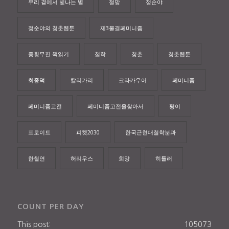
우리 곁에서 빛나는 별
절망
정순야
정순야의 청춘웹툰
제3물결페미니즘
종횡무진 책읽기
철학
청춘
청춘웹툰
최종덕
칼리가리
크라카우어
페미니즘
페미니즘고전
페미니즘고전을찾아서
평이
프로이트
피켓2030
한국근현대철학분과
한철연
허리우스
희망
히틀러
COUNT PER DAY
This post:
105073