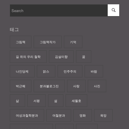
태그
그림책
그림책작가
기억
길 위의 우리 철학
김설미향
꿈
나인당케
맑스
민주주의
바람
박근혜
분과블로그진
사랑
사진
삶
서평
섦
세월호
여성과철학분과
여철분과
영화
욕망