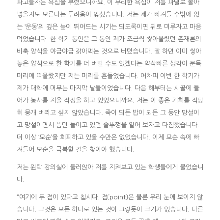
파고들자는 욕심을 부렸으니까요. 이 무리한 욕심이 저를 파멸로 몰아
넣을지도 모른다는 두려움이 앞섰습니다. 저는 제가 빠져들 수밖에 없
는 ‘운동’의 깊은 늪에 뛰어드는 시기는 되도록이면 뒤로 미루자고 마음
먹었습니다. 한 학기 동안은 그 동안 제가 조금씩 쌓아올렸던 존재론의
비축 양식을 야금야금 갉아먹는 것으로 버텼습니다. 잘 하면 이미 쌓아
놓은 양식으로 한 학기를 더 버틸 수도 있겠다는 약삭빠른 생각이 문득
머리에 떠올랐지만 저는 머리를 흔들었습니다. 어차피 이번 한 학기가
제가 대학에 머무는 마지막 날들이었습니다. 다음 해부터는 시골에 들
어가 농사를 지을 작정을 하고 있었으니까요. 저는 이 좋은 기회를 적당
히 뭉개 버리고 싶지 않았습니다. 죽이 되든 밥이 되든 그 동안 망설이
고 망설이면서 뜸만 들이고 있던 솥뚜껑을 열어 보자고 다짐했습니다.
더 이상 ‘모순’을 회피하고 있을 수만은 없었습니다. 이제 모순 속에 빠
져들어 모순을 극복할 길을 찾아야 했습니다.
저는 원탁 강의실에 둘러앉아 저를 지켜보고 있는 학생들에게 물었습니
다.
“여기에 두 점이 있다고 칩시다. 점〔point〕은 물론 우리 눈에 보이지 않
습니다. 그것은 모든 하나로 있는 것이 그렇듯이 크기가 없습니다. 다른