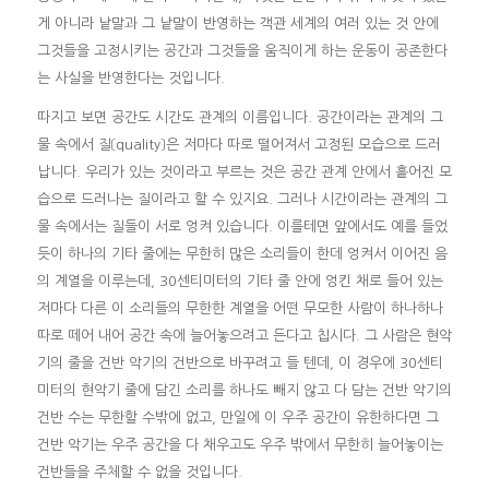
게 아니라 낱말과 그 낱말이 반영하는 객관 세계의 여러 있는 것 안에
그것들을 고정시키는 공간과 그것들을 움직이게 하는 운동이 공존한다
는 사실을 반영한다는 것입니다.
따지고 보면 공간도 시간도 관계의 이름입니다. 공간이라는 관계의 그
물 속에서 질〔quality〕은 저마다 따로 떨어져서 고정된 모습으로 드러
납니다. 우리가 있는 것이라고 부르는 것은 공간 관계 안에서 흩어진 모
습으로 드러나는 질이라고 할 수 있지요. 그러나 시간이라는 관계의 그
물 속에서는 질들이 서로 엉켜 있습니다. 이를테면 앞에서도 예를 들었
듯이 하나의 기타 줄에는 무한히 많은 소리들이 한데 엉켜서 이어진 음
의 계열을 이루는데, 30센티미터의 기타 줄 안에 엉킨 채로 들어 있는
저마다 다른 이 소리들의 무한한 계열을 어떤 무모한 사람이 하나하나
따로 떼어 내어 공간 속에 늘어놓으려고 든다고 칩시다. 그 사람은 현악
기의 줄을 건반 악기의 건반으로 바꾸려고 들 텐데, 이 경우에 30센티
미터의 현악기 줄에 담긴 소리를 하나도 빼지 않고 다 담는 건반 악기의
건반 수는 무한할 수밖에 없고, 만일에 이 우주 공간이 유한하다면 그
건반 악기는 우주 공간을 다 채우고도 우주 밖에서 무한히 늘어놓이는
건반들을 주체할 수 없을 것입니다.