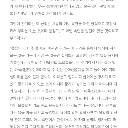
의 세계에서 ‘늘 머무는 것〔常住〕’은 하나도 없고 모든 것이 덧없이〔無
常〕 생겨났다가 없어졌다〔生滅〕 하겠지요.
그런데 관계라는 이 끝없는 흐름의 어느 측면을 어떤 방식으로 고정시
켜서 우리는 있는 것이라 일컫고, 또 어떤 측면을 일컬어 없는 것이라고
부르지요?”
“좋습니다. 아주 좋아요. 어쩌면 우리는 이 논의를 통해서 의식이 저지
르는 잘못 가운데 가장 큰 잘못인 실체화의 오류(이 끔찍한 말을 용서하
기를!)에서 벗어날 수 있을지도 모르겠습니다. 여기에서 나는 살아 있
는 화석(化石) 언어라고 할 수 있는 한어(漢語)를 예로 들어 이야기의
실마리를 풀어 갈까 합니다. 여러분도 알다시피 한어에는 명사가 따로
있고 동사가 따로 있는 것이 아니라 글자가 놓이는 자리가 어디냐에 따
라 명사가 되기도 하고 동사가 되기도 하는 일이 아주 많습니다. 다시
말해서 한 글자가 전체 문장의 어디에 자리잡느냐에 따라서 고정된 실
체의 모습을 띠기도 하고 운동을 나타내기도 한다는 것입니다. 섣부르
다는 욕을 먹을 셈치고 물리학의 용어를 빌어 말하자면 한 낱말의 위상
을 관계 고리의 어느 측면에서 관찰하느냐에 따라 낱말의 입자성과 파
동성이 그때 그때 달리 드러나는데, 이것은 관찰자의 위치에 탓이 있는