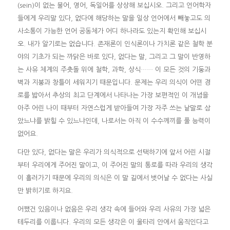
(sein)이 없는 불어, 영어, 독일어를 상상해 보십시오. 그리고 언어학자
들에게 우리말 있다, 없다에 해당하는 말을 일상 언어에서 빼놓고도 의
사소통이 가능한 언어 공동체가 어디 하나라도 있는지 확인해 보십시
오. 내가 알기로는 없습니다. 존재론이 인식론이나 가치론 같은 철학 분
야의 기초가 되는 까닭은 바로 있다, 없다는 말, 그리고 그 말이 반영하
는 사유 체계의 주춧돌 위에 철학, 과학, 상식…… 이 모든 것의 기둥과
벽과 지붕과 창틀이 세워지기 때문입니다. 문제는 우리 의식이 어떤 경
로를 밟아서 추상의 최고 단계에서 나타나는 가장 보편적인 이 개념을
아주 어린 나이 때부터 자연스럽게 받아들여 가장 자주 쓰는 낱말로 삼
았느냐를 밝힐 수 있느냐인데, 나로서는 아직 이 수수께끼를 풀 능력이
없어요.
다만 있다, 없다는 말은 우리가 의식적으로 선택하기에 앞서 어린 시절
부터 우리에게 주어진 말이고, 이 주어진 말의 통로를 따라 우리의 생각
이 흘러가기 때문에 우리의 의식은 이 말 길에서 벗어날 수 없다는 사실
만 밝히기로 하지요.
어쨌건 있음이나 없음은 우리 생각 속에 들어와 우리 사유의 가장 넓은
테두리를 이룹니다. 우리의 모든 생각은 이 울타리 안에서 움직인다고