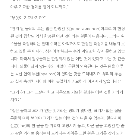
아주 기묘한 결과를 얻게 되니까요.”
“무엇이 기묘하지요?”
“먼저 원 둘레의 모든 점은 한정된 것〔peperasmenon〕이므로 이 한정
된 것의 집합도 역시 한정된 어떤 것이라는 결론이 나옵니다. 그러나 원
주율을 측정하려는 현대 수학은 아직까지도 한정된 측정치를 내놓지 못
하고 있을 뿐 아니라, 심지어 반복되는 수의 계열조차 찾지 못하고 있습
니다. 따라서 원주율에는 한정되지 않는 어떤 것이 있다고 보는 것 같습
니다. 되풀이되지 않는 수의 계열이 무한히 연속된다는 것은 원을 이루
는 곡선 안에 무한〔apeiron〕이 있다는 것을 드러내지요. 우리의 추론
과 실제 측정치 사이의 이런 불일치가 기묘하게 여겨지지 않습니까?”
“그거 참! 그건 그렇다 치고 다음으로 기묘한 결과는 어떤 것을 가리키
지요?”
“점은 끝이고 크기가 없는 것이라는 정의가 맞다면, 크기가 없는 점을
무한히 더해 보아야 크기가 있는 어떤 것이 나올 수 없는데, 알다시피
선분〔line〕의 한 끝을 한 자리에 고정시켜 놓고, 다른 끝을 고정된 한 끝
과 같은 거리로 움직여서 드러나는 자취를 그린 원은 크기를 갖게 되거