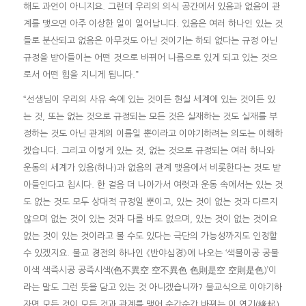
해도 과언이 아니지요. 그런데 우리의 의식 공간에서 있음과 없음이 관
계를 맺으면 아주 이상한 일이 일어납니다. 있음은 여러 하나인 있는 것
들로 분산되고 없음은 아무것도 아닌 것이기는 하되 없다는 규정 아닌
규정을 받아들이는 어떤 것으로 바뀌어 나름으로 있게 되고 있는 것으
로서 어떤 힘을 지니게 됩니다.”
“선생님이 우리의 사유 속에 있는 것이든 현실 세계에 있는 것이든 있
는 것, 또는 없는 것으로 규정되는 모든 것은 실재하는 것도 실재를 부
정하는 것도 아닌 관계의 이름일 뿐이라고 이야기하려는 의도는 이해하
겠습니다. 그리고 이렇게 있는 것, 없는 것으로 규정되는 여러 하나와
운동의 세계가 있음(하나)과 없음의 관계 맺음에서 비롯한다는 것도 받
아들인다고 칩시다. 한 걸음 더 나아가서 여럿과 운동 속에서는 있는 것
도 없는 것도 모두 상대적 규정일 뿐이고, 있는 것이 없는 것과 다르지
않으며 없는 것이 있는 것과 다를 바도 없으며, 있는 것이 없는 것이요
없는 것이 있는 것이라고 볼 수도 있다는 극단의 가능성까지도 인정할
수 있겠지요. 불교 경전의 하나인 《반야심경》에 나오는 ‘색불이공 공불
이색 색즉시공 공즉시색(色不異空 空不異色 色則是空 空則是色)’이
라는 말도 그런 뜻을 담고 있는 것 아니겠습니까? 불교식으로 이야기하
자면 모든 것이 모든 것과 관계를 맺어 순간순간 바뀌는 이 연기(緣起)