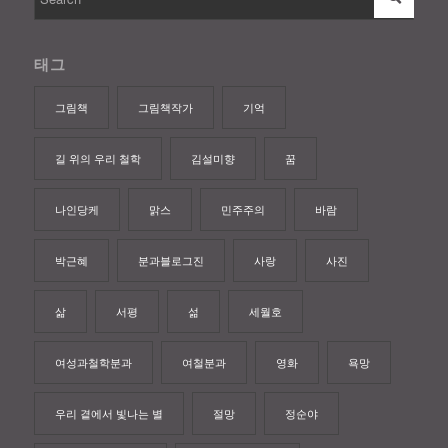
태그
그림책
그림책작가
기억
길 위의 우리 철학
김설미향
꿈
나인당케
맑스
민주주의
바람
박근혜
분과블로그진
사랑
사진
삶
서평
섦
세월호
여성과철학분과
여철분과
영화
욕망
우리 곁에서 빛나는 별
절망
정순야