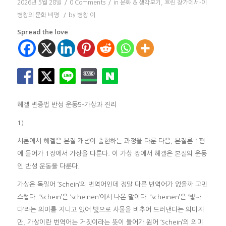
2026년 5월 28일
/
0 Comments
/
in
문화 & 생각보기
,
흐린 창가에서-이
병창의 문화 비평
/
by
병창 이
Spread the love
헤겔 변증법 반성 운동5-가상과 진리
1)
서론에서 헤겔은 본질 개념이 출현하는 과정을 다룬 다음, 본질론 1편
에 들어가 1장에서 가상을 다룬다. 이 가상 장에서 헤겔은 본질의 운동
인 반성 운동을 다룬다.
가상은 독일어 ‘Schein’의 번역어인데 정말 다른 번역어가 없을까 고민
스럽다. ‘Schein’은 ‘scheinen’에서 나온 말이다. ‘scheinen’은 ‘빛나
다’라는 의미를 지니고 있어 빛으로 사물을 비추어 드러낸다는 의미지
만, 가상이란 번역어는 거짓이라는 뜻이 들어가 원어 ‘Schein’의 의미