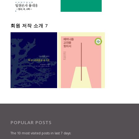
회원 저작 소개 7
POPULAR POSTS
The 10 most visited posts in last 7 days: