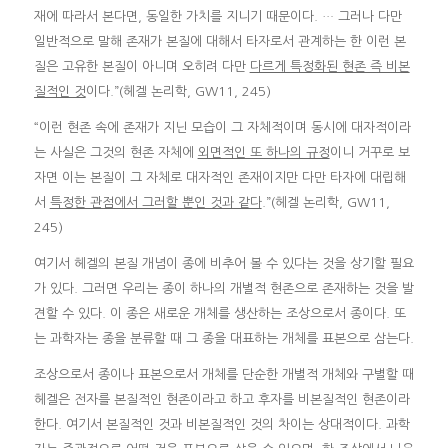
재에 따라서 본다면, 동일한 가치를 지니기 때문이다. … 그러나 다만
일반적으로 말해 존재가 본질에 대해서 타자로서 관계하는 한 이런 본
질은 고유한 본질이 아니며 오히려 다만
다르게 특정화된 현존 즉 비본
질적인 것
이다.”(헤겔 논리학, GW11, 245)
“이런 현존 속에 존재가 지닌 모습이 그 자체적이며 동시에 대자적이라
는 사실은 그것의 현존 자체에
외면적인 또 하나의 규정
이니 거꾸로 보
자면 이는 본질이 그 자체로 대자적인 존재이지만 다만 타자에 대립해
서
특정한 관점에서 그러할 뿐인 것과 같다
.”(헤겔 논리학, GW11,
245)
여기서 헤겔의 본질 개념이 종에 비추어 볼 수 있다는 것을 상기할 필요
가 있다. 그러면 우리는 종이 하나의 개별적 현존으로 존재하는 것을 발
견할 수 있다. 이 종은 새로운 개체를 생산하는 조상으로서 종이다. 또
는 과학자는 종을 분류할 때 그 종을 대표하는 개체를 표본으로 삼는다.
조상으로서 종이나 표본으로서 개체를 단순한 개별적 개체와 구별할 때
헤겔은 전자를 본질적인 현존이라고 하고 후자를 비본질적인 현존이라
한다. 여기서 본질적인 것과 비본질적인 것의 차이는 상대적이다. 과학