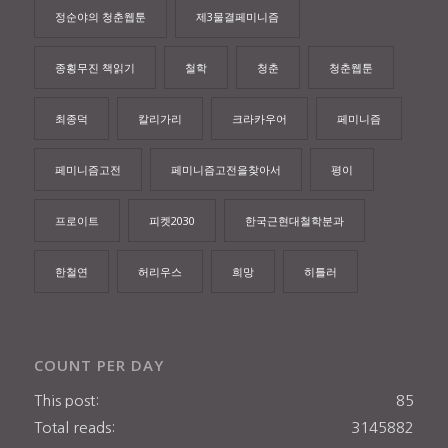
정순야의 청춘웹툰
제3물결페미니즘
종횡무진 책읽기
철학
청춘
청춘웹툰
최종덕
칼리가리
크라카우어
페미니즘
페미니즘고전
페미니즘고전을찾아서
평이
프로이트
피켓2030
한국근현대철학분과
한철연
허리우스
희망
히틀러
COUNT PER DAY
This post:
85
Total reads:
3145882