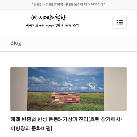
"철학은 시대의 혼이자 시대의 모순에 대한 반역이다"
Blog
헤겔 변증법 반성 운동5-가상과 진리[흐린 창가에서-
이병창의 문화비평]