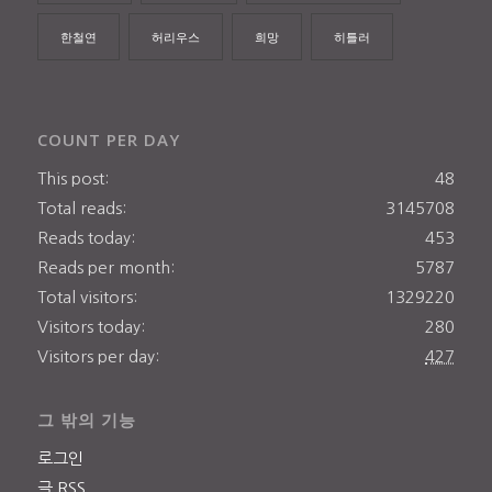
한철연
허리우스
희망
히틀러
COUNT PER DAY
This post:
48
Total reads:
3145708
Reads today:
453
Reads per month:
5787
Total visitors:
1329220
Visitors today:
280
Visitors per day:
427
그 밖의 기능
로그인
글
RSS