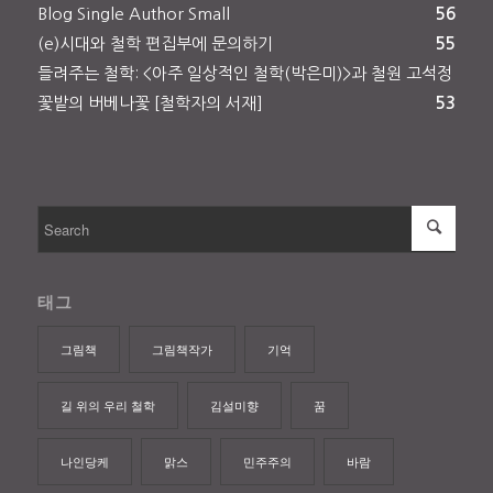
Blog Single Author Small
56
(e)시대와 철학 편집부에 문의하기
55
들려주는 철학: <아주 일상적인 철학(박은미)>과 철원 고석정
꽃밭의 버베나꽃 [철학자의 서재]
53
태그
그림책
그림책작가
기억
길 위의 우리 철학
김설미향
꿈
나인당케
맑스
민주주의
바람