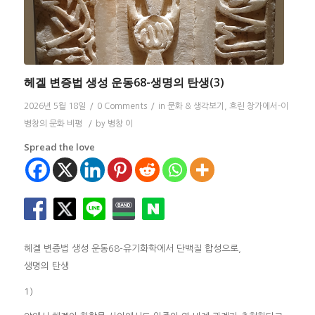
헤겔 변증법 생성 운동68-생명의 탄생(3)
2026년 5월 18일
/
0 Comments
/
in
문화 & 생각보기
,
흐린 창가에서-이
병창의 문화 비평
/
by
병창 이
Spread the love
헤겔 변증법 생성 운동68-유기화학에서 단백질 합성으로,
생명의 탄생
1)