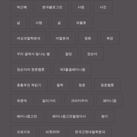
박근혜
분과블로그진
사랑
사진
삶
서평
섦
세월호
여성과철학분과
여철분과
영화
욕망
우리 곁에서 빛나는 별
절망
정순야
정순야의 청춘웹툰
제3물결페미니즘
종횡무진 책읽기
철학
청춘
청춘웹툰
최종덕
칼리가리
크라카우어
페미니즘
페미니즘고전
페미니즘고전을찾아서
평이
프로이트
피켓2030
한국근현대철학분과