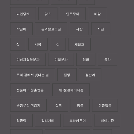
나인당케
맑스
민주주의
바람
박근혜
분과블로그진
사랑
사진
삶
서평
섦
세월호
여성과철학분과
여철분과
영화
욕망
우리 곁에서 빛나는 별
절망
정순야
정순야의 청춘웹툰
제3물결페미니즘
종횡무진 책읽기
철학
청춘
청춘웹툰
최종덕
칼리가리
크라카우어
페미니즘