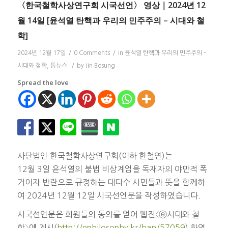
〈한국철학사상연구회 시국선언〉 영상｜2024년 12
월 14일 [윤석열 탄핵과 우리의 민주주의 – 시대와 철
학]
2024년 12월 17일
/
0 Comments
/
in
윤석열 탄핵과 우리의 민주주의 –
시대와 철학
,
톱뉴스
/
by
Jin Bosung
Spread the love
사단법인 한국철학사상연구회(이하 한철연)는
12월 3일 윤석열의 불법 비상계엄을 독재자의 야만적 폭
거이자 반란으로 규정하는 대다수 시민들과 뜻을 함께하
여 2024년 12월 12일 시국선언문을 작성하였습니다.
시국선언문은 회원들의 동의를 얻어 웹진〈ⓔ시대와 철
학〉에 게시(
http://ephilosophy.kr/han/57059
) 하였