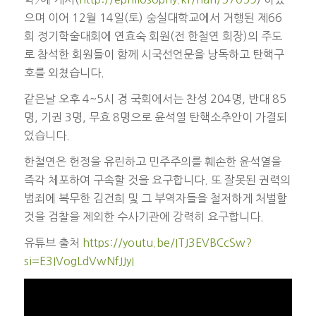
으며 이어 12월 14일(토) 숭실대학교에서 거행된 제66
회 정기학술대회에 연효숙 회원(전 한철연 회장)의 주도
로 참석한 회원들이 함께 시국선언문을 낭독하고 탄핵구
호를 외쳤습니다.
같은날 오후 4~5시 경 국회에서는 찬성 204명, 반대 85
명, 기권 3명, 무효 8명으로 윤석열 탄핵소추안이 가결되
었습니다.
한철연은 헌정을 유린하고 민주주의를 훼손한 윤석열을
즉각 체포하여 구속할 것을 요구합니다. 또 잘못된 권력의
범죄에 복무한 김건희 및 그 부역자들을 철저하게 처벌할
것을 검찰을 제외한 수사기관에 강력히 요구합니다.
유튜브 출처
https://youtu.be/ITJ3EVBCcSw?
si=E3IVogLdVwNfJJyI