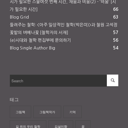
시가 필요한 스물여섯 번째 시간, 채움과 비움(2) – ‘비움’ [시
가 필요한 시간]
66
Blog Grid
63
들려주는 철학: <아주 일상적인 철학(박은미)>과 철원 고석정
꽃밭의 버베나꽃 [철학자의 서재]
57
(e)시대와 철학 편집부에 문의하기
56
Blog Single Author Big
54
태그
그림책
그림책작가
기억
길 위의 우리 철학
김설미향
꿈