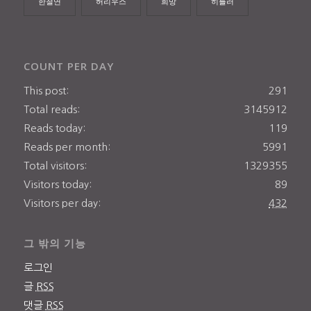
한철연
허리우스
희망
히틀러
COUNT PER DAY
This post:
291
Total reads:
3145912
Reads today:
119
Reads per month:
5991
Total visitors:
1329355
Visitors today:
89
Visitors per day:
432
그 밖의 기능
로그인
글
RSS
댓글
RSS