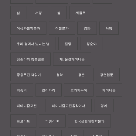
삶
서평
섦
세월호
여성과철학분과
여철분과
영화
욕망
우리 곁에서 빛나는 별
절망
정순야
정순야의 청춘웹툰
제3물결페미니즘
종횡무진 책읽기
철학
청춘
청춘웹툰
최종덕
칼리가리
크라카우어
페미니즘
페미니즘고전
페미니즘고전을찾아서
평이
프로이트
피켓2030
한국근현대철학분과