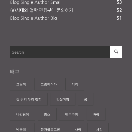
Blog Single Author Small
53
(e)시대와 철학 편집부에 문의하기
52
Blog Single Author Big
51
태그
그림책
그림책작가
기억
길 위의 우리 철학
김설미향
꿈
나인당케
맑스
민주주의
바람
박근혜
분과블로그진
사랑
사진