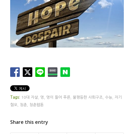
Tags:
10대 자살
,
멍
,
멍이 들어 푸른
,
불평등한 사회구조
,
수능
,
자기
혐오
,
청춘
,
청춘웹툰
Share this entry