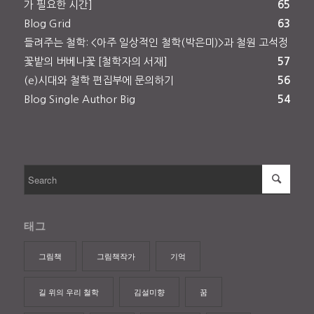
가 필요한 시간]
65
Blog Grid
63
들려주는 철학: <아주 일상적인 철학(박은미)>과 철원 고석정
꽃밭의 버베나꽃 [철학자의 서재]
57
(e)시대와 철학 편집부에 문의하기
56
Blog Single Author Big
54
태그
그림책
그림책작가
기억
길 위의 우리 철학
김설미향
꿈