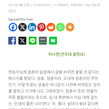
2017년 8월 23일
/
0 Comments
/
in
세상보기
,
피켓2030
/
by
전임 편
집주간
Spread the love
이나연(건국대 철학과)
편집자님께 청춘의 입장에서 글을 써주면 좋을 것 같다는
메시지를 받았다. 청춘, 청춘이라. 도대체 청춘이란 무엇
인가. 이렇게 묻는 글들은 하나같이 사전에 써져있는 정의
를 말하고 가기에 나도 그래보겠다. 청춘의 뜻은 ‘만물이
푸른 봄철이라는 뜻으로, 십 대 후반에서 이십 대에 걸치
는, 인생의 젊은 나이’란다. 아, 좋다. 날마다 봄과 같다면