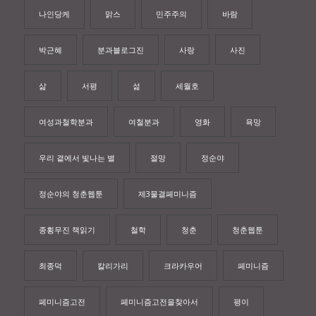
나인당케
맑스
민주주의
바람
박근혜
분과블로그진
사랑
사진
삶
서평
섦
세월호
여성과철학분과
여철분과
영화
욕망
우리 곁에서 빛나는 별
절망
정순야
정순야의 청춘웹툰
제3물결페미니즘
종횡무진 책읽기
철학
청춘
청춘웹툰
최종덕
칼리가리
크라카우어
페미니즘
페미니즘고전
페미니즘고전을찾아서
평이