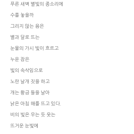
푸른 새벽 별빛의 종소리에
수를 놓을까
그리지 않는 음은
별과 달로 뜨는
눈물의 가시 빛이 흐르고
누운 잠은
빛의 속삭임으로
노란 날개 짓을 하고
개는 황금 들을 날아
낡은 아침 해를 뜨고 있다.
비의 빛은 우는 듯 웃는
뜨거운 눈빛에