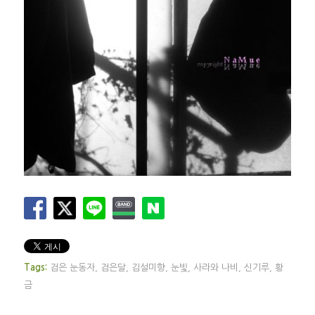
Tags:
검은 눈동자
,
검은달
,
김설미향
,
눈빛
,
사라와 나비
,
신기루
,
황
금