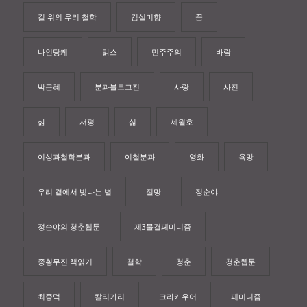
길 위의 우리 철학
김설미향
꿈
나인당케
맑스
민주주의
바람
박근혜
분과블로그진
사랑
사진
삶
서평
섦
세월호
여성과철학분과
여철분과
영화
욕망
우리 곁에서 빛나는 별
절망
정순야
정순야의 청춘웹툰
제3물결페미니즘
종횡무진 책읽기
철학
청춘
청춘웹툰
최종덕
칼리가리
크라카우어
페미니즘