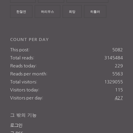
한철연
허리우스
희망
히틀러
COUNT PER DAY
This post:
5082
Total reads:
3145484
Reads today:
229
Reads per month:
5563
Total visitors:
1329055
Visitors today:
115
Visitors per day:
427
그 밖의 기능
로그인