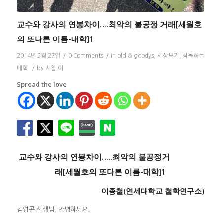
교수와 강사의 연봉차이….최악의 불공정 거래[세월호
의 또다른 이름-대학]1
2014년 5월 27일
/
0 Comments
/
in
old & goodys
,
세상보기
,
침몰하는
대학
/
by
시철 이
Spread the love
교수와 강사의 연봉차이…..최악의 불공정거
래[세월호의 또다른 이름-대학]1
이종철(연세대학교 철학연구소)
김영곤 선생님, 안녕하세요.