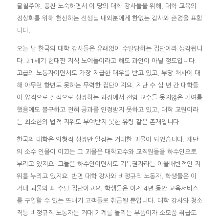
불철주야, 풍찬 노숙하면서 이 땅의 대학 강사들을 위해, 대학 교육의
정상화를 위해 헌신하는 선생님 내외분에게 한없는 감사와 존경을 표합
니다.
오늘 날 한국의 대학 강사들은 유례없이 수탈당하는 집단이라 생각됩니
다. 21세기 현대판 지식 노예들이라고 해도 과언이 아닐 정도입니다.
고급의 노동자이면서도 가장 저급한 대우를 받고 있고, 부당 처사에 대
해 아무런 항변도 못하는 무력한 집단이지요. 지난 수 십 년 간 대학들
이 양적으로 질적으로 성장하는 과정에서 전임 교수들 못지않은 기여를
했음에도 불구하고 전혀 공과를 인정받지 못하고 있고, 대학 교원이라
는 최소한의 법적 지위도 부여받지 못한 유령 같은 존재입니다.
한국의 대학은 외형적 성장만 일삼는 거대한 괴물이 되었습니다. 재단
의 소수 인물이 이끄는 그 괴물은 대학교수와 교직원들을 하수인으로
부리고 있지요. 그들은 하수인이면서도 기득권자라는 이율배반적인 지
위를 누리고 있지요. 반면 대학 강사와 비정규직 노동자, 학생들은 이
거대 괴물의 피 수탈 집단이고요. 학생들은 이제 4년 동안 교육서비스
를 구입할 수 있는 뜨내기 고객들로 취급될 뿐입니다. 대학 강사와 청소
직등 비정규직 노동자는 거대 기계를 돌리는 부품이자 소모품 취급도