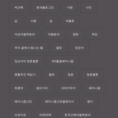
박근혜
분과블로그진
사랑
사진
삶
서평
섦
세월호
여성과철학분과
여철분과
영화
욕망
우리 곁에서 빛나는 별
절망
정순야
정순야의 청춘웹툰
제3물결페미니즘
종횡무진 책읽기
철학
청춘
청춘웹툰
최종덕
칼리가리
크라카우어
페미니즘
페미니즘고전
페미니즘고전을찾아서
평이
프로이트
피켓2030
한국근현대철학분과