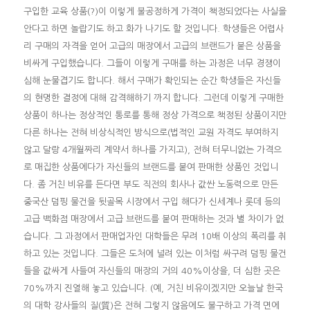
구입한 교육 상품(?)이 이렇게 불공정하게 가격이 책정되었다는 사실을
안다고 하면 놀랍기도 하고 화가 나기도 할 것입니다. 학생들은 어렵사
리 구매의 자격을 얻어 고급의 매장에서 고급의 브랜드가 붙은 상품을
비싸게 구입했습니다. 그들이 이렇게 구매를 하는 과정은 너무 경쟁이
심해 눈물겹기도 합니다. 해서 구매가 확인되는 순간 학생들은 자신들
의 현명한 결정에 대해 감격해하기 까지 합니다. 그런데 이렇게 구매한
상품이 하나는 정상적인 통로를 통해 정상 가격으로 책정된 상품이지만
다른 하나는 전혀 비상식적인 방식으로(법적인 교원 자격도 부여하지
않고 달랑 4개월짜리 계약서 하나를 가지고), 전혀 터무니없는 가격으
로 매집한 상품에다가 자신들의 브랜드를 붙여 판매한 상품인 것입니
다. 좀 거친 비유를 든다면 부도 직전의 회사나 값싼 노동력으로 만든
중국산 덤핑 물건을 뒷골목 시장에서 구입 해다가 신세계나 롯데 등의
고급 백화점 매장에서 고급 브랜드를 붙여 판매하는 것과 별 차이가 없
습니다. 그 과정에서 판매업자인 대학들은 무려 10배 이상의 폭리를 취
하고 있는 것입니다. 그들은 도처에 널려 있는 이처럼 싸구려 덤핑 물건
들을 값싸게 사들여 자신들의 매장의 거의 40%이상을, 더 심한 곳은
70%까지 진열해 놓고 있습니다. (예, 거친 비유이겠지만 오늘날 한국
의 대학 강사들의 질(質)은 전혀 그렇지 않음에도 불구하고 가격 면에