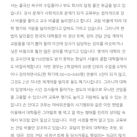
서는 중국산 싸구려 수입품이나 부도 회사의 덤핑 물건 취급을 받고 있
습니다. 강사 문제가 사회적으로 문제가 되자 교육부는 점차적으로 강
사 비율을 줄이고 교수 비중을 늘리겠다고 합니다. 교원 비율에 따라 대
학 평가와 지원을 달리하겠다고 압박도 가하고 있습니다. 그러니까 편
법의 달인들인 한국의 대학들은 비 정년 트랙, 강의 전담 전임 계약직
교원들을 대거 뽑아 들여 이전에 강사가 담당하는 강의를 비슷하거나
낮은 비용으로 훨씬 많은 강의를 떠넘기고 있습니다. 명색이 대학의 전
임 교수인데 월150만원도 받지 못하는 현실이 서울의 종합 대학들에서
도 비일비재합니다. 어떤 경우는 2학점짜리 80명 단위의 수업을 8개씩
이나 강의하면서도[한 학기에 80*8=640명] 연봉이 3천이 되지 않고,
그것도 2년 지나면 재계약을 빌미로 용도 폐기시킵니다. 그러니까 대학
의 입장에서는 시간 강사들에 들어가는 정도의 비용으로 무늬만 전임들
을 고용할 수 있으니까 교육부 평가도 높이고 지원책도 높일 수 있는 것
입니다.손 안대고 코푸는 야바위꾼들의 사기행위와 같은 이런 편법을
이용해서 대학들은 그야말로 꿩 먹고 알 먹는 행태를 진리의 상아탑 속
에서 부끄럼 없이 일삼고 있습니다. 이런 사정을 뻔히 알고 있는 교육부
는 전임 비율만 강조하고 있습니다. 유달리 한국의 대학에는 초빙, 외
래, 대우, 강의 전담, 비정년 트랙 등 당사자들도 헷갈리는 직급이 많지