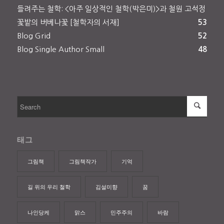
들려주는 철학: <아주 일상적인 철학(박은미)>과 철원 고석정
꽃밭의 버베나꽃 [철학자의 서재]
53
Blog Grid
52
Blog Single Author Small
48
태그
그림책
그림책작가
기억
길 위의 우리 철학
김설미향
꿈
나인당케
맑스
민주주의
바람