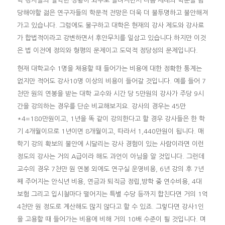
학 강사들의 열악한 상황이 외부로 알려지면서 다음 세대의 학문을 담
당해야할 젊은 연구자들의 학문적 전망은 더욱 더 불투명하고 불안해져
가고 있습니다. 그럼에도 불구하고 대학은 현재의 강사 제도와 강사료
가 합법적이라고 강변하면서 후안무치를 일삼고 있습니다.하지만 이것
은 법 이전에 정의와 형평의 문제이고 도덕적 정당성의 문제입니다.
현재 대학교수 1명을 채용할 때 들어가는 비용에 대한 정확한 통계는
없지만 적어도 강사10명 이상의 비용이 들어갈 것입니다. 예를 들어 7
천만 원의 연봉을 받는 대학 교수와 시간 당 5만원의 강사가 주당 9시
간을 강의하는 경우를 단순 비교해보지요. 강사의 경우는 45만
*4=180만원이고, 1년을 똑 같이 강의한다고 할 경우 강사들은 한 학
기 4개월이므로 1년이면 8개월이고, 따라서 1,440만원이 됩니다. 매
학기 강의 확보의 불안에 시달리는 강사 경험이 있는 사람이라면 이런
정도의 강사는 거의 A급이라 해도 과언이 아님을 알 것입니다. 그런데
교수의 경우 7천만 원 연봉 외에도 연구실 운영비용, 6년 강의 후 7년
째 주어지는 안식년 비용, 연금과 퇴직금 정립,방학 중 연수비용, 4대
보험 그리고 입시철마다 떨어지는 특별 수당 등까지 합친다면 거의 1억
4천만 원 정도로 계산해도 많지 않다고 할 수 있죠. 그렇다면 강사1인
을 고용할 때 들어가는 비용에 비해 거의 10배 수준이 될 것입니다. 며