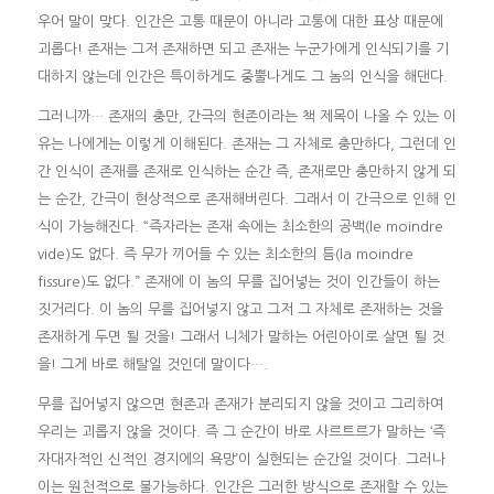
우어 말이 맞다. 인간은 고통 때문이 아니라 고통에 대한 표상 때문에
괴롭다! 존재는 그저 존재하면 되고 존재는 누군가에게 인식되기를 기
대하지 않는데 인간은 특이하게도 중뿔나게도 그 놈의 인식을 해댄다.
그러니까… 존재의 충만, 간극의 현존이라는 책 제목이 나올 수 있는 이
유는 나에게는 이렇게 이해된다. 존재는 그 자체로 충만하다, 그런데 인
간 인식이 존재를 존재로 인식하는 순간 즉, 존재로만 충만하지 않게 되
는 순간, 간극이 현상적으로 존재해버린다. 그래서 이 간극으로 인해 인
식이 가능해진다. “즉자라는 존재 속에는 최소한의 공백(le moindre
vide)도 없다. 즉 무가 끼어들 수 있는 최소한의 틈(la moindre
fissure)도 없다.” 존재에 이 놈의 무를 집어넣는 것이 인간들이 하는
짓거리다. 이 놈의 무를 집어넣지 않고 그저 그 자체로 존재하는 것을
존재하게 두면 될 것을! 그래서 니체가 말하는 어린아이로 살면 될 것
을! 그게 바로 해탈일 것인데 말이다….
무를 집어넣지 않으면 현존과 존재가 분리되지 않을 것이고 그리하여
우리는 괴롭지 않을 것이다. 즉 그 순간이 바로 사르트르가 말하는 ‘즉
자대자적인 신적인 경지에의 욕망’이 실현되는 순간일 것이다. 그러나
이는 원천적으로 불가능하다. 인간은 그러한 방식으로 존재할 수 있는