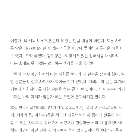
어렵다. 책 제목 너무 멋있는데 멋있는 만큼 내용이 어렵다. 토론 사회
를 맡은 죄(?)로 6만원이 넘는 거금을 책값에 투여하고 두꺼운 책을 마
주 했다. ‘으와 좋겠다, 광제형은…이렇게 멋있는 강해서를 내시다니!
나는 흉내도 못 내겠는 걸!’ 하는 생각을 지울 수 없다.
그런데 막상 강연회에서 나는 사회를 보느라 내 질문을 삼켜야 했다. 열
띤 질문을 비집고 사회자가 끼어들 수가 없었다. 그래서 이 글은 후기라
기보다 사회자의 못 다한 질문을 하는 글이 될 것이다. 사실 질문이라기
보다는 나의 이해가 맞는가 하는 확인에 불과하지만 말이다.
후설 연구서로 『의식의 85가지 얼굴』(그린비), 퐁티 연구서로『몸의 세
계, 세계의 몸』(이학사)등을 써오신 내공으로 이제 퐁티의 원류라고도
할 수 있는 사르트르 강해까지 쓰셨으니 현상학을 거의 다 훑으셨다고
해도 과언이 아닐 것이다. 책으로는 쓰지 않으셨지만 하이데거와 푸코