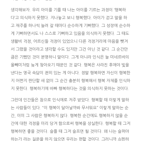
생각해보자. 우리 아이를 기를 때 나는 아이를 기르는 과정이 ‘행복하
다’고 의식하지 못했다. 지나놓고 보니 행복했다. 아이가 걷고 말을 하
고 재주를 하나씩 늘려 갈 때마다 순수하게 기뻐했다. 그 성장에 순수하
게 기뻐하면서도 나 스스로 기뻐하고 있음을 의식하지 못했다. 그 때도
생활비 걱정, 어르신들 걱정이 있었으니 다른 걱정거리에 마음을 뺏겨
서 그랬을 것이라고 생각할 수도 있지만 그건 아닌 것 같다. 그 순간만
큼은 기뻤던 것이 분명하니 말이다. 그게 아니라 인식은 늘 미네르바의
올빼미처럼 늦게 찾아오기 때문인 것 같다. 행복은 사라진 후에야 빛을
낸다는 영국 속담이 괜히 있는 게 아니다. 정말 행복하면 자신이 행복한
지 어쩐지 판단할 새 없이 그 순간 충분히 행복해서 행복 자체를 인식하
지 못한다. 행복하기에 바빠 행복하다는 것을 의식하지 못하는 것이다.
그런데 인간들은 참으로 인식에로 저주 받았다. 행복할 때 이렇게 말하
는 사람들이 있다. “이 행복이 달아날까봐 무서워요” 이렇게 말하는 순
간, 이미 그 사람은 행복하지 않다. 행복한 순간에도 행복하지 않을 순
간에 대한 걱정을 미리 당겨 함으로써 행복을 상실한다. 행복할 때 그저
행복하면 좋을 것이다. 슬플 때 그저 슬프면 될 것이다. 왜 나는 슬퍼야
하는가 라는 질문을 하지 않으면 우리는 편할 것이다. 그러니까 쇼펜하