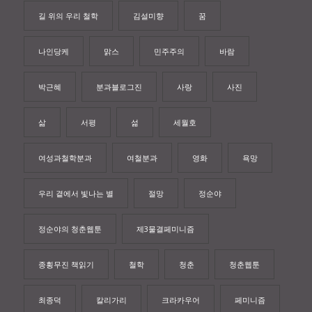
길 위의 우리 철학
김설미향
꿈
나인당케
맑스
민주주의
바람
박근혜
분과블로그진
사랑
사진
삶
서평
섦
세월호
여성과철학분과
여철분과
영화
욕망
우리 곁에서 빛나는 별
절망
정순야
정순야의 청춘웹툰
제3물결페미니즘
종횡무진 책읽기
철학
청춘
청춘웹툰
최종덕
칼리가리
크라카우어
페미니즘