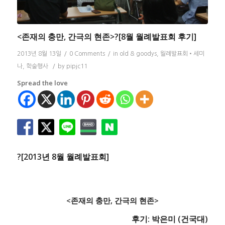
<존재의 충만, 간극의 현존>?[8월 월례발표회 후기]
2013년 8월 13일
/
0 Comments
/
in
old & goodys
,
월례발표회•세미
나
,
학술행사
/
by
pipjc11
Spread the love
?[2013년 8월 월례발표회]
<존재의 충만, 간극의 현존>
후기: 박은미 (건국대)