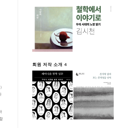
회원 저작 소개 4
)
나
하
 할
이