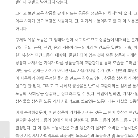
별이나 구별도 발견되지 않는다.
그러고 보면 모든 상품을 같게 만드는 공통된 성질은 단 하나밖에 없다. 
아무 차이가 없고 똑같은 사물이다. 단, 여기서 노동이라고 할 때 이 
아니다.
구체적 유용 노동은 그 형태와 질이 서로 다르므로 상품들에 내재하는 문제
간의 두뇌, 근육, 신경, 손의 지출이라는 의미의 ‘인간노동 일반’의 지출,
한) ‘추상적 인간노동’이 대상화, 물질화되어 있는 것이 모든 상품에 내재하는
상품에 내재하는 가치가 다른 상품들과의 교환관계를 통해 모습을 드러낸 ‘
어떤 물적 존재는 가치가 아니면서도 사용가치일 수가 있다. 천연의 초원이
이 사용하기 위해 특정한 물건을 만드는 경우도 있다. 상품을 생산하기 위
않으면 안 된다. 그리고 그 사회적 생산물은 반드시 교환이라는 절차를 통
노동의 ‘사회성’을 실증하는 징표라고 할 수 있다. 뒤집어 말하면, 가치가
생산물을 생산한 노동 역시 사회적으로 쓸모없는 노동이라는 사실을 실증
이제 분명해졌듯이, 어떤 상품이 가치를 가지는 것은 그 안에 추상적 인간
필요한 추상적 노동의 양에 의해서 결정된다. 물론 노동의 양은 노동 시
결정된다. 단 이 경우 노동시간은 개별 생산자가 실제로 소비한 노동시간
세계경제를 거시적이고 장
특정 시점에서 사회적으로 표준적인 노동조건과 노동숙련 및 노동강도의 사
기적인 관점에서 성찰하기