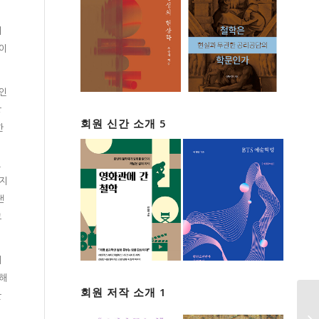
서
동이
 인
상
회원 신간 소개 5
한
신
하지
낸
그
데
의해
회원 저작 소개 1
란