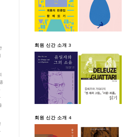
회원 신간 소개 3
만
지
의
 종
과
라
들
회원 신간 소개 4
성
차