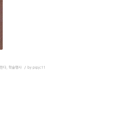
각한다
,
학술행사
/
by
pipjc11