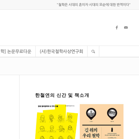
"철학은 시대의 혼이자 시대의 모순에 대한 반역이다"
학] 논문무료다운
(사)한국철학사상연구회
한철연의 신간 및 책소개