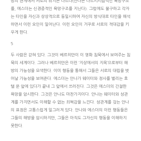
망의 관계에서 서로의 위치는 다르다(안나는 나르시시즘적인 욕망구조
를, 에스더는 신경증적인 욕망구조를 지닌다). 그럼에도 불구하고 각자
는 타인을 자신과 상상적으로 동일시하여 자신의 방식대로 타인을 해석
하면서 이런 오인이 일어난다. 이런 오인이 거꾸로 서로의 적대감을 키
우게 한다.
5
두 사람은 갇혀 있다. 그것이 베르히만이 이 영화 침묵에서 보여주는 침
묵의 세계이다. 그러나 베르히만은 이런 ‘지상에서의 지옥’으로부터 해
방의 가능성을 모색한다. 이미 행동을 통해서 그들은 서로의 대립을 벗
어날 가능성을 보여준다. 에스더는 안나가 웨이터와 정사를 벌리는 호
텔 문 앞에 있다가 끝내 그 앞에서 쓰러진다. 그것은 에스더의 간절한
욕망을 암시한다. 그것은 안나도 마찬가지이다. 안나는 웨이터와 성관
계를 가지면서도 이해할 수 없는 죄책감을 느낀다. 성관계를 갖는 안나
의 표정은 고통스럽게 일그러져 있다. 안나와 에스더의 이런 행동들은
그들의 해방을 암시하지만, 그들은 아직도 그자신의 행동을 이해하지
못한다.