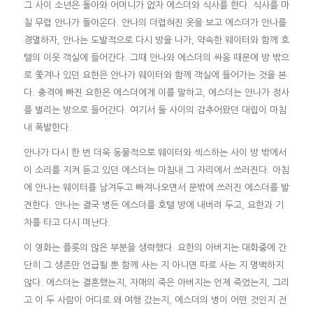
그 사이 소년은 돌아와 어머니가 없자 에스더와 식사를 한다. 식사를 마
칠 무렵 안나가 돌아온다. 안나의 더렵혀진 옷을 보고 에스더가 안나를
경멸하자, 안나는 도발적으로 다시 방을 나가, 약속한 웨이터와 함께 호
텔의 이웃 객실에 들어간다. 그때 안나와 에스더의 싸움 때문에 방 밖으
로 쫓겨나 있던 요한은 안나가 웨이터와 함께 객실에 들어가는 것을 본
다. 충격에 빠진 요한은 에스더에게 이를 말하고, 에스더는 안나가 정사
를 벌리는 방으로 들어간다. 여기서 둘 사이의 감추어왔던 대립이 마침
내 폭발한다.
안나가 다시 한 번 더욱 동물적으로 웨이터와 섹스하는 사이 방 밖에서
이 소리를 지켜 듣고 있던 에스더는 마침내 그 자리에서 쓰러진다. 아침
에 안나는 웨이터를 남겨두고 빠져나오면서 문밖에 쓰러진 에스더를 발
견한다. 안나는 결국 병든 에스더를 호텔 방에 내버려 두고, 요한과 기
차를 타고 다시 떠난다.
이 영화는 플롯의 많은 부분을 생략했다. 요한의 아버지는 대화중에 간
단히 그 생존만 언급될 뿐 함께 사는 지 아니면 따로 사는 지 명백하지
않다. 에스더는 결혼했는지, 자매의 죽은 아버지는 언제 죽었는지, 그리
고 이 두 사람이 어디로 왜 여행 갔는지, 에스더의 병이 어떤 것인지 전