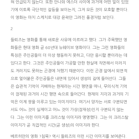
혀 언급되지 않는다. 또한 안나와 에스더 사이에 과거에 어떤 일이 있었
기에 이토록 극단적인 갈등을 보이는지, 그저 모든 것이 모호할 뿐이다.
이 영화는 마치 스케치로 대강 윤곽만 그려진 풍경처럼 보인다.
2
들뢰즈는 영화를 통해 새로운 사유에 이르려고 했다. 그가 주목했던 영
화들은 현대 영화 곧 60년대 뉴웨이브 영화이다. 그는 그런 영화들의
특징은 주인공들이 더 이상 행동하지 못하고, 다만 응시할 뿐이라는 데
있다고 한다. 그것은 주인공들이 가공할 만한 현실에 직면해서 이러지
도 저러지도 못하는 곤경에 처했기 때문이다. 이런 곤경 앞에서 외면적
으로 얼어붙은 주인공들은 내면에 있어서 생성의 길에 들어선다. 그들
은 습관적 기억이 지배하는 현재라는 시간 평면을 떠나, 무의식적 기억
이 잠재된 과거의 시간 평면 속으로 들어간다. 현재의 지각과 과거의 기
억은 이제 쌍을 이루고 있는 이미지이다. 여기서 양자는 서로 구분되면
서도 어느 것이 실제이고 어느 것이 가상(잠재성)인지 구분되지 않는
다. 그는 이런 이미지를 크리스털 이미지라 명명했다. 그는 이 크리스탈
이미지가 곧 직접적인 시간(곧 생성)의 이미지라 한다.
베르히만의 영화 ?침묵? 역시 들뢰즈의 이런 시간 이미지를 보여준다.