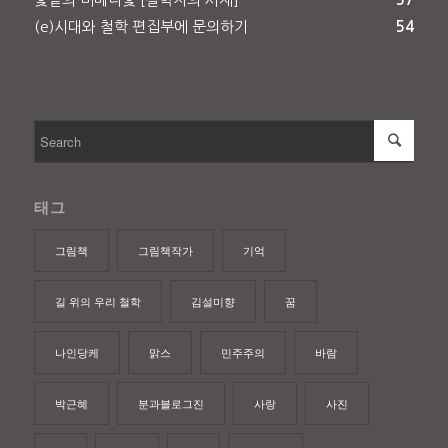
(e)시대와 철학 편집부에 문의하기
54
태그
그림책
그림책작가
기억
길 위의 우리 철학
김설미향
꿈
나인당케
맑스
민주주의
바람
박근혜
분과블로그진
사랑
사진