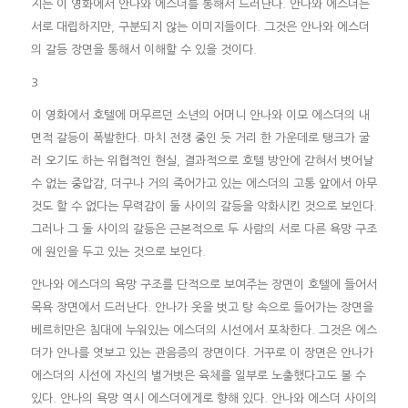
지는 이 영화에서 안나와 에스더를 통해서 드러난다. 안나와 에스더는
서로 대립하지만, 구분되지 않는 이미지들이다. 그것은 안나와 에스더
의 갈등 장면을 통해서 이해할 수 있을 것이다.
3
이 영화에서 호텔에 머무르던 소년의 어머니 안나와 이모 에스더의 내
면적 갈등이 폭발한다. 마치 전쟁 중인 듯 거리 한 가운데로 탱크가 굴
러 오기도 하는 위협적인 현실, 결과적으로 호텔 방안에 갇혀서 벗어날
수 없는 중압감, 더구나 거의 죽어가고 있는 에스더의 고통 앞에서 아무
것도 할 수 없다는 무력감이 둘 사이의 갈등을 악화시킨 것으로 보인다.
그러나 그 둘 사이의 갈등은 근본적으로 두 사람의 서로 다른 욕망 구조
에 원인을 두고 있는 것으로 보인다.
안나와 에스더의 욕망 구조를 단적으로 보여주는 장면이 호텔에 들어서
목욕 장면에서 드러난다. 안나가 옷을 벗고 탕 속으로 들어가는 장면을
베르히만은 침대에 누워있는 에스더의 시선에서 포착한다. 그것은 에스
더가 안나를 엿보고 있는 관음증의 장면이다. 거꾸로 이 장면은 안나가
에스더의 시선에 자신의 벌거벗은 육체를 일부로 노출했다고도 볼 수
있다. 안나의 욕망 역시 에스더에게로 향해 있다. 안나와 에스더 사이의