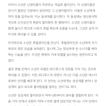
이어서 소년은 난쟁이들이 머무르는 객실로 들어간다. 이 난쟁이들은
안나가 들렀던 극장에서 공연하던 그 난쟁이들이다. 이들은 소년에게
여자 옷을 입히는데, 이는 동성애를 암시한다. 이 동성애는 정신분석학
적으로 근친상간적 욕망의 합리화의 한 형태이다. 소년은 난쟁이들과
함께 놀다가 밖으로 나와서 호텔 복도에 오줌을 누는데, 그것은 성적 이
미지로 해석될 수 있을 것이다.
마지막으로 소년은 호텔관리인을 만난다. 호텔관리인은 소년에게 자기
부모의 죽은 모습을 보여준다. 동시에 그는 양상추에 싼 소시지를 베어
먹는 시늉을 낸다. 이것은 명백히 거세 위협을 암시하는 장면이라고 하
겠다.
결국 호텔 안에서 소년의 모험은 외디푸스적 국면을 거쳐 가는 것으로
해석될 수 있겠다. 이런 외디푸스적 국면이 지나간 다음 소년은 에스더
로부터 언어를 배우게 된다. 이 언어는 소년에게는 상상계를 벗어나 상
징계의 질서 속으로 들어왔음을 알리는 것이기도 하다.
소년은 상징계로 들어오면서 어머니로부터의 분리를 경험하게 된다. 처
음 기차 안에서 요한이 어머니 바로 옆에 앉았지만 떠나는 기차 안에서