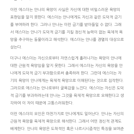
이런 에스더는 안나의 욕망이 사실은 자신에 대한 비밀스러운 욕망의
표현임을 알지 못한다. 에스더는 안나에게도 자신과 같은 도덕적 금기
를 부여하려 한다. 그러나 안나는 이런 금기를 받아들일 수 없다. 그래
서 에스더는 안나가 도덕적 금기를 지킬 정신적 능력이 없는 육체적 욕
망을 추구하는 동물이라고 해석한다. 에스더는 안나를 경멸의 대상으로
삼는다.
더구나 에스더는 자신으로부터 자연스럽게 흘러나가는 욕망이 안나에
대한 근원적 욕망임을 알지 못한다. 그래서 에스더는 자신의 욕망을 안
나에게 도덕적 금기 부과함으로써 충족하려 한다. 그런데 에스더는 자
기의 욕망이 안나에게는 육체적 욕망으로 이해된다는 것으로 짐작한다.
그러므로 에스더는 안나로부터 굴욕감을 느낀다. 에스더는 자신은 도덕
적 금기를 부과하려는데 안나는 그것을 육체적 욕망으로 오해한다고 생
각하여 이 차이 때문에 고통스러워한다.
이런 에스더의 오인은 마찬가지로 안나에게도 일어난다. 안나는 자신의
근원적 욕망을 육체적 욕망으로 해석한다. 그래서 어떤 정신적 관계도
배제한다. 안나의 욕망은 도착적인 혹은 나르시시즘적인 특징을 보여준