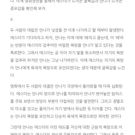
다. 이제 영화장면을 통해서 에스더가 느끼는 굴욕감과 안나가 느끼는
증오감을 확인해 보자.
4
두 사람의 대립은 안나가 낮잠을 잔 이후 나가려고 할 때부터 발생한다.
에스더가 기다리라고 하자, 안나는 이에 대해 ‘왜’라고 묻는데, 이 ‘왜’라
는 반문이 에스더의 감추어진 비밀한 욕망을 안나가 알고 있다는 것을
폭로한다. 그래서 에스더는 곧 이어 자기 말을 취소하면서 자기의 욕망
을 감추려 하지만 안나는 그냥 나가버린다. 이때 에스더는 자기의 욕망
이 안나에게 육체적 욕망으로 오인되었다는 생각 때문에 굴욕감을 느낀
다.
영화에서 두 사람의 대결은 안나가 극장에서 돌아왔을 때 더욱 심화된
다. 에스더는 안나의 방으로 안나를 따라와서 안나가 벗어놓은 원피스
를 주워 보면서 엉덩이 부분이 더럽혀진 것을 발견한다. 그리고 경멸조
의 미소를 짓고는 돌아가서 자기 방에서 무심한 듯 타자를 친다. 에스더
는 안나의 욕망을 오인하고 단순히 육체적 욕망으로만 파악한 것이다.
그런데 안나는 에스더의 이런 태도를 자신에 대한 근원적 욕망으로 이
해하지 못하고, 에스더의 정신적 우월감으로 해석한다. 그래서 옷을 갈