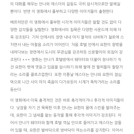
의 대화를 채우는 안나와 에스더의 갈등도 극히 암시적으로만 말해질
뿐이다. 반면 이 영화에서 풍부하고 다양한 이미지들이 출현한다.
베르히만은 이 영화에서 풍부한 시각적 이미지들은 말할 것도 없이 다
양한 감각들을 실험한다. 영화에서의 침묵은 다양한 사운드에 의해 더
욱 강조된다. 기차 안에서의 장면 내내 마치 열차의 쇠바퀴가 철로에 스
치면서 내는 마찰음 소리가 이어진다. 처음 호텔 안에서 요한이 창밖을
내려다보는 장면에서 도시의 무관심을 강조하듯 신문팔이의 외침이 강
조된다.*** 영화는 안나가 호텔방에서 웨이터와 더불어 정사하기 직
전 요한이 밖에 엿듣고 있음을 암시하기 위해 팔에 찬 팔찌들의 찰랑거
리는 소리를 클로즈업한다. 또한 이튿날 에스더는 안나와 요한이 점심
먹으로 나간 사이 마치 죽음이 다가오듯이 시계가 똑딱거리는 소리를
듣는다.
이 영화에서 더욱 충격적인 것은 바로 촉각적이거나 후각적 이미지들이
다. 낮잠을 자기 전 목욕한 이후 안나는 요한의 몸에 스킨을 발라주는
데, 요한이 그 냄새를 맡는 동작을 통해 후각적 이미지가 강조된다. 이
어서 안나가 웨이터와 함께 호텔 객실 안으로 들어가고 에스더는 잠들
어 있을 때, 요한은 발바닥으로 방바닥이 떠는소리를 감지한다. 이어서