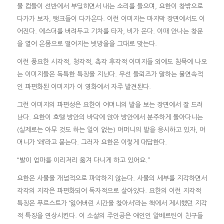
물 컵들이 선반에서 부딪히면서 내는 소리를 들으며, 요한이 창밖으로
다가가 보자, 탱크들이 다가온다. 이런 이미지는 마지막 장면에서도 이
어진다. 에스더를 버려두고 기차를 타자, 비가 온다. 이때 안나는 창문
을 열어 온몸으로 떨어지는 빗방울을 그대로 맞는다.
이런 풍요한 시각적, 청각적, 촉각 후각적 이미지들 외에도 침묵에 나오
는 이미지들은 독특한 특징을 지닌다. 우선 들뢰즈가 말하는 불연속적
인 파편화된 이미지가 이 영화에서 자주 발견된다.
그런 이미지의 파편성은 요한이 어머니의 발을 보는 장면에서 잘 드러
난다. 요한이 호텔 방안의 바닥에 앉아 방안에서 분주하게 돌아다니는
(실제로는 아무 것도 하는 일이 없는) 어머니의 발을 응시하고 있자, 어
머니가 ‘왜’라고 묻는다. 그러자 요한은 이렇게 대답한다.
“발이 엄마를 이리저리 옮겨 다니게 하고 있어요.”
요한은 사물을 개념적으로 파악하지 않는다. 사물의 세부를 지각하면서
각각의 지각은 파편화되어 독자적으로 살아있다. 요한의 이런 지각적
특징은 푸르스트가 ‘잃어버린 시간을 찾아서’라는 책에서 제시했던 지각
적 특징을 연상시킨다. 이 소설의 주인공은 애인인 알베르틴이 친구들