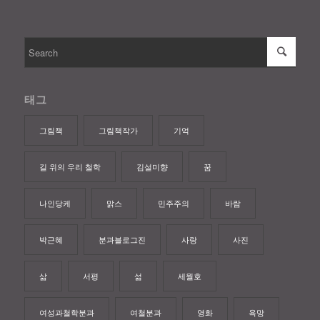
태그
그림책
그림책작가
기억
길 위의 우리 철학
김설미향
꿈
나인당케
맑스
민주주의
바람
박근혜
분과블로그진
사랑
사진
삶
서평
섦
세월호
여성과철학분과
여철분과
영화
욕망