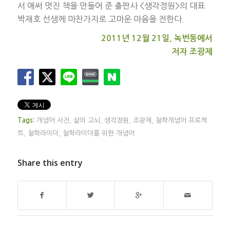
서 애써 멋진 책을 만들어 준 출판사 <생각정원>의 대표
박재호 선생께 마찬가지로 고마운 마음을 전한다.
2011년 12월 21일, 녹번동에서
저자 조광제
Tags:
개념어 사전
,
삶의 고뇌
,
생각정원
,
조광제
,
철학개념어 프로젝
트
,
철학라이더
,
철학라이더를 위한 개념어
Share this entry