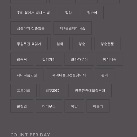
우리 곁에서 빛나는 별
절망
정순야
정순야의 청춘웹툰
제3물결페미니즘
종횡무진 책읽기
철학
청춘
청춘웹툰
최종덕
칼리가리
크라카우어
페미니즘
페미니즘고전
페미니즘고전을찾아서
평이
프로이트
피켓2030
한국근현대철학분과
한철연
허리우스
희망
히틀러
COUNT PER DAY