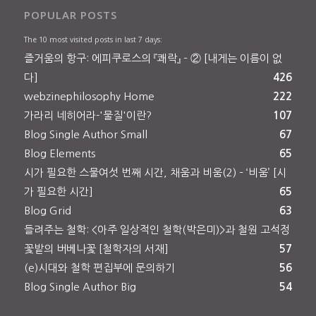
POPULAR POSTS
The 10 most visited posts in last 7 days:
즐거움의 항구: 에피쿠로스의 『쾌락』 – ② [내게는 이름이 없
다]
426
webzinephilosophy Home
222
가라리 네히어라-'물질'이란?
107
Blog Single Author Small
67
Blog Elements
65
시가 필요한 스물여섯 번째 시간, 채움과 비움(2) – ‘비움’ [시
가 필요한 시간]
65
Blog Grid
63
들려주는 철학: <아주 일상적인 철학(박은미)>과 철원 고석정
꽃밭의 버베나꽃 [철학자의 서재]
57
(e)시대와 철학 편집부에 문의하기
56
Blog Single Author Big
54