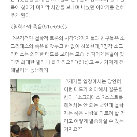
옥에 찾아가 마지막 시간을 보내며 나눴던 이야기를 전해
주게 된다.
<철학자와 죽음(61c-69e)>
-?본격적인 철학적 토론의 시작?:?제자들과 친구들은 소
크라테스의 죽음을 앞두고 한 없이 침울한데,?정작 소크
라테스는 의연한 태도를 보이는 모습!심지어?“분별이 있
다면 최대한 빨리 나를 따라오라”(61c)고 누군가에게 전
해달라는 농담까지.
-?제자들 입장에서는 당연히
이런 태도가 의아해서 질문을
한다. “소크라테스,?스스로를
해쳐서는 안 되는 법인데 철학
자는 죽은 사람을 따르려 할 거
라고 어떻게 말씀하실 수 있는
거지요?”