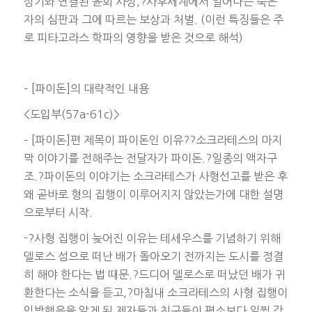
상기와 연결된 윤회 사상,?사후세계에서 일어나는 죽은
자의 심판과 그에 따르는 보상과 처벌. (이런 특징들은 주
로 피타고라스 학파의 영향을 받은 것으로 해석)
– [파이돈]의 대략적인 내용
<도입부(57a-61c)>
– [파이돈]편 제목이 파이돈인 이유??소크라테스의 마지
막 이야기를 전해주는 전달자가 파이돈.?일종의 액자구
조.?파이돈의 이야기는 소크라테스가 사형선고를 받은 후
왜 곧바로 형의 집행이 이루어지지 않았는가에 대한 설명
으로부터 시작.
-?사형 집행이 늦어진 이유는 테세우스를 기념하기 위해
델로스 섬으로 떠난 배가 돌아오기 전까지는 도시를 정결
히 해야 한다는 법 때문.?드디어 델로스로 떠났던 배가 귀
환한다는 소식을 듣고,?마침내 소크라테스의 사형 집행이
임박했음을 알게 된 제자들과 친구들이 평소보다 일찍 감