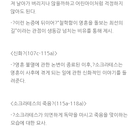
져 날아가 버리지나 않을까하고 어린아이처럼 걱정하지
않아도 된다.
-?이런 논증에 뒤이어?“철학함이 영혼을 돌보는 최선의
길”이라는 관점이 생동감 넘치는 비유를 통해 제시.
<신화?(107c-115a)>
-?영혼 불멸에 관한 논변이 종료된 이후,?소크라테스는
영혼이 사후에 겪게 되는 일에 관한 신화적인 이야기를 들
려준다.
<소크라테스의 죽음?(115a-118a)>
-?소크라테스가 의연하게 독약을 마시고 죽음을 맞이하는
모습에 대한 묘사.