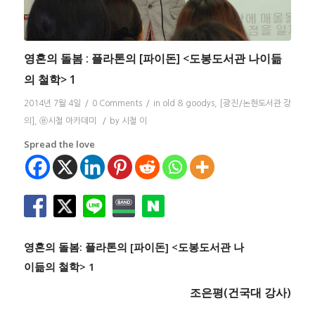
영혼의 돌봄 : 플라톤의 [파이돈] <도봉도서관 나이듦
의 철학> 1
2014년 7월 4일
/
0 Comments
/
in
old & goodys
,
[광진/논현도서관 강
의]
,
ⓔ시철 아카데미
/
by
시철 이
Spread the love
영혼의 돌봄: 플라톤의 [파이돈] <도봉도서관 나
이듦의 철학> 1
조은평(건국대 강사)