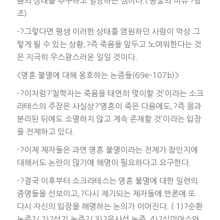
음의 상태를 추구하고 열망하는 셈이다.(‘동굴의 비유’?참
조)
-?그렇다면 평생 이러한 상태를 염원하던 사람이 막상 그
렇게 될 수 있는 상황,?즉 죽음을 앞두고 노여워한다는 것
은 지극히 우스꽝스러운 일일 것이다.
<영혼 불멸에 대해 옹호하는 논증들(69e-107b)>
-?이처럼?‘철학자는 죽음을 태연히 맞이할 것’이라는 소크
라테스의 주장은 사실상?‘영혼이 죽은 다음에도,?즉 몸과
분리된 뒤에도 소멸하지 않고 계속 존재할 것’이라는 입장
을 전제하고 있다.
-?이제 제자들은 과연 영혼 불멸이라는 전제가 참인지에
대해서도 논란이 많기에 해명이 필요하다고 요구한다.
-?결국 이후부터 소크라테스는 영혼 불멸에 대한 일련의
증명들을 선보이고,?다시 제기되는 제자들에 반론에 또
다시 자신의 입장을 해명하는 논의가 이어진다. ( 1)?순환
논증?/ 2)?상기 논증?/ 3)?유사성 논증, 4)?심미아스와