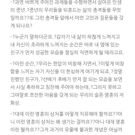
-?과연 바쁘게 주어진 과제들을 수행하면서 살아온 인생
의 중년.?중년의 우리들을 뒤흔드는 삶의 충격들을 무엇
일까요??또 그런 충격들 앞에서 어떤 고민과 질문들을 갖
게 되나요?
-?누군가 말하더군요.?갑자기 내 삶이 하찮게 느껴지고
내 자신이 초라하게 느껴지는 순간은 바로 내 옆에 있는
친구가 먼저 성공한 모습을 절실히 직면하게 될 때라고요.
-?이런 순간,?우리는 한없이 비참해 지면서,?이렇게 비참
함을 느끼는 자기 자신을 더 한심하게 여기게 되죠.?정말
친했던 친구가,?선배가 후배가 먼저 잘 되는 모습을 보면
서 사실 축하하고 칭찬해 주어야 하는데,?그러지 못하고
그야말로 쪼잔한 마음을 갖게 되는 우리의 슬픈 영혼의 자
화상.
-?대체 이런 영혼의 상처를 어떻게 치유해야 할까요??아
니 이런 영혼의 상처는 왜 생기는 걸까요??아니 대체 영혼
이란 뭘까요??그저 과거의 유물에 불과한 개념은 아닐까