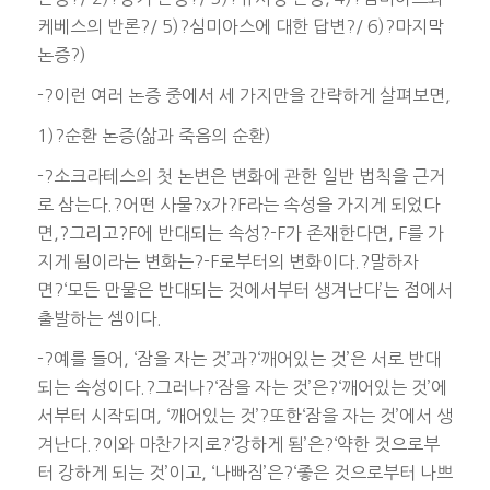
케베스의 반론?/ 5)?심미아스에 대한 답변?/ 6)?마지막
논증?)
-?이런 여러 논증 중에서 세 가지만을 간략하게 살펴보면,
1)?순환 논증(삶과 죽음의 순환)
-?소크라테스의 첫 논변은 변화에 관한 일반 법칙을 근거
로 삼는다.?어떤 사물?x가?F라는 속성을 가지게 되었다
면,?그리고?F에 반대되는 속성?-F가 존재한다면, F를 가
지게 됨이라는 변화는?-F로부터의 변화이다.?말하자
면?‘모든 만물은 반대되는 것에서부터 생겨난다’는 점에서
출발하는 셈이다.
-?예를 들어, ‘잠을 자는 것’과?‘깨어있는 것’은 서로 반대
되는 속성이다.?그러나?‘잠을 자는 것’은?‘깨어있는 것’에
서부터 시작되며, ‘깨어있는 것’?또한‘잠을 자는 것’에서 생
겨난다.?이와 마찬가지로?‘강하게 됨’은?‘약한 것으로부
터 강하게 되는 것’이고, ‘나빠짐’은?‘좋은 것으로부터 나쁘