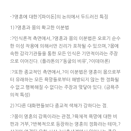
-?영혼에 대한?[파이돈]의 논의에서 두드러진 특징
1)?영혼과 몸의 확고한 이분법
:?인식론적 측면에서,?영혼과 몸의 이분법은 오로기 순수
한 이성 작용에 의해서만 진리가 포착될 수 있으며,?몸에
속한 감각기관들을 통한 모든 인식은 기만적이라는 주장
으로 이어진다. (플라톤의?‘동굴의 비유’,?이데아론)
:?또한 종교적인 측면에서,?이 이분법은 영혼이 몸으로부
터 유래하는 모든 욕망들로부터 해방되지 않는 한 정화될
수 없고 행복해질 수 없다는 주장과 맞닿아 있다. (금욕주
의적 특성)
2)?다른 대화편들보다 종교적 색채가 강하다는 점.
:?몸이 영혼의 감옥이라는 관점,?육체적 욕망에 대한 비
판과 거부,?반복적으로 등장하는 영혼의 정화라는 테마,?