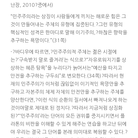
난장, 2010?중에서)
“민주주의라는 상징이 사람들에게 끼치는 해로운 힘은 그
것이 만들어내는 주체의 유형에 집중된다.?그런 유형의
핵심적인 성격은 한마디로 말해 이기주의,?하찮은 향락을
추구하는 욕망이다.”(31쪽)
-?바디우에 따르면,?민주주의적 주체는 젊은 시절에
는?‘구속받지 말로 즐겨라’는 식으로?“자유로워지기를 상
상하는 헤픈 탐욕”을 누리다가 늙어서는“예산을 따지고
안전을 추구하는 구두쇠”로 변모한다.(34쪽)?따라서 현
재의 민주주의가 이처럼 끊임없이 이기적인 욕망만을 추
구하고 자본주의 체제 자체의 안전만을 추구하는 주체를
양산한다면,?이런 식의 순환의 질서에서 빠져나오게 하는
것이야말로 제대로 된 정치다.?따라서 지금처럼 상징화
된?“‘민주주의’라는 단어의 모든 권위를 중지시키면서 플
라톤의 비판을 이해할 수 있게 해주는 연습을 하고난 뒤에
야 우리는 결국 그 단어를 본래 의미대로 복원할 수 있다.?