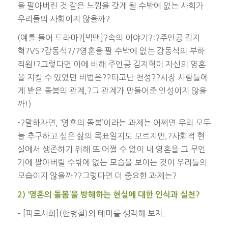
을 팔아버린 것 같은 느낌을 갖게 될 수밖에 없는 사회가
우리들의 사회이지 않을까?
(예를 들어 드라마?[빅맨]?속의 이야기?:?주인공 김지
혁?VS?강동석?/?영혼을 팔 수밖에 없는 강동석의 부하
직원!?그렇다면 이에 비해 주인공 김지혁이 자신의 영혼
을 지킬 수 있었던 비법은??타고난 천성??시장 사람들에
게 받은 돌봄의 관계,?그 관계가 만들어준 인성이지 않을
까!)
-?말하자면, ‘영혼의 돌봄’이라는 과제는 어쩌면 우리 모두
늘 추구하고 싶은 삶의 목표일지도 모르지만,?사회적 현
실에서 생존하기 위해 또 어쩔 수 없이 내 영혼을 그 무언
가에 팔아버릴 수밖에 없는 모습을 보이는 것이 우리들의
모습이지 않을까??그렇다면 더 중요한 과제는?
2) ‘영혼의 돌봄’을 방해하는 현실에 대한 인식과 실천?
– [피로사회](한병철)의 테마를 생각해 보자.