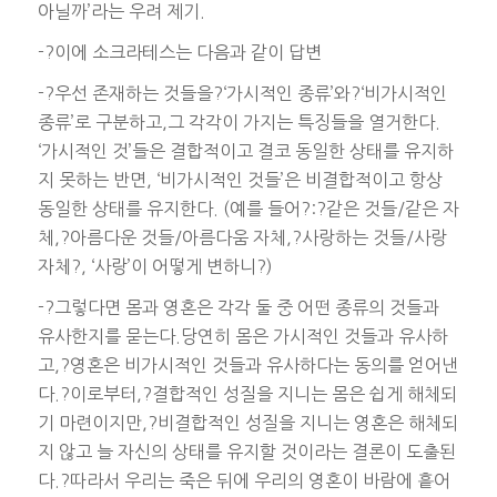
아닐까’라는 우려 제기.
-?이에 소크라테스는 다음과 같이 답변
-?우선 존재하는 것들을?‘가시적인 종류’와?‘비가시적인
종류’로 구분하고,그 각각이 가지는 특징들을 열거한다.
‘가시적인 것’들은 결합적이고 결코 동일한 상태를 유지하
지 못하는 반면, ‘비가시적인 것들’은 비결합적이고 항상
동일한 상태를 유지한다. (예를 들어?:?같은 것들/같은 자
체,?아름다운 것들/아름다움 자체,?사랑하는 것들/사랑
자체?, ‘사랑’이 어떻게 변하니?)
-?그렇다면 몸과 영혼은 각각 둘 중 어떤 종류의 것들과
유사한지를 묻는다.당연히 몸은 가시적인 것들과 유사하
고,?영혼은 비가시적인 것들과 유사하다는 동의를 얻어낸
다.?이로부터,?결합적인 성질을 지니는 몸은 쉽게 해체되
기 마련이지만,?비결합적인 성질을 지니는 영혼은 해체되
지 않고 늘 자신의 상태를 유지할 것이라는 결론이 도출된
다.?따라서 우리는 죽은 뒤에 우리의 영혼이 바람에 흩어