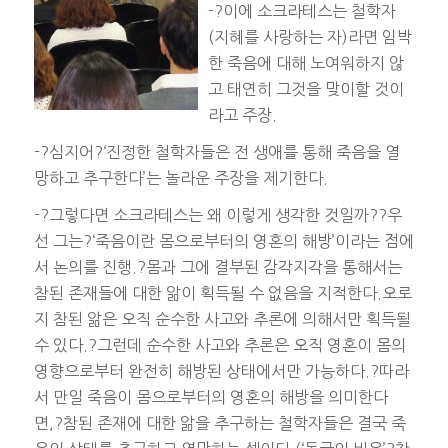
-?이에 소크라테스는 철학자
(지혜를 사랑하는 자)라면 임박
한 죽음에 대해 노여워하지 않
고 태연히 그것을 맞이할 것이
라고 주장.
-?심지어?‘진정한 철학자들은 전 생애를 통해 죽음을 열
망하고 추구한다’는 놀라운 주장을 제기한다.
-?그렇다면 소크라테스는 왜 이렇게 생각한 것일까??우
선 그는?‘죽음이란 몸으로부터의 영혼의 해방’이라는 점에
서 논의를 진행.?몸과 그에 결부된 감각지각을 통해서는
참된 존재들에 대한 앎이 획득될 수 없음을 지적한다.오로
지 참된 앎은 오직 순수한 사고와 추론에 의해서만 획득될
수 있다.?그런데 순수한 사고와 추론은 오직 영혼이 몸의
영향으로부터 완전히 해방된 상태에서만 가능하다.?따라
서 만일 죽음이 몸으로부터의 영혼의 해방을 의미한다
면,?참된 존재에 대한 앎을 추구하는 철학자들은 결국 죽