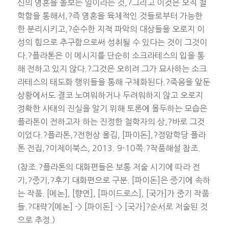
신의 영혼을 돌보는 일이라는 것,?그리고 이것은 오직 철
학함을 통해서,?즉 영혼을 육체적인 것들로부터 가능한
한 분리시키고,?순수한 지적 파악의 대상들을 오로지 이
성의 힘으로 추구함으로써 성취될 수 있다는 것이 그것이
다.?플라톤은 이 메시지를 단순히 소크라테스의 입을 통
해 전하고 있지 않다.?그것은 오히려 그가 묘사하는 소크
라테스의 태도화 행위들을 통해 구체화된다.?죽음을 앞둔
상황에서도 결코 노여워하거나 두려워하지 않고 오로지
정확한 사태의 진실을 알기 위해 토론에 몰두하는 모습은
플라톤이 전하고자 하는 진정한 철학자의 상,?바로 그것
이었다.?플라톤,?전헌상 올김, [파이돈],?정암학당 플라
톤 전집,?이제이북스, 2013. 9-10쪽.?작품해설 참조.
(참조.?플라톤의 대화편들은 보통 저술 시기에 따라 전
기,?중기,?후기 대화편으로 구분. [파이돈]은 중기에 속하
는 작품. [메논], [향연], [파이드로스], [국가]가 중기 작품
들.?대략?[메논] -> [파이돈] -> [국가]?순서로 저술된 것
으로 추정.)