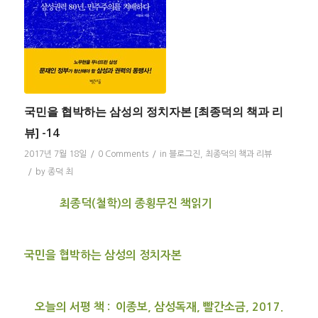
국민을 협박하는 삼성의 정치자본 [최종덕의 책과 리
뷰] -14
2017년 7월 18일
/
0 Comments
/
in
블로그진
,
최종덕의 책과 리뷰
/
by
종덕 최
최종덕(철학)의 종횡무진 책읽기
국민을 협박하는 삼성의 정치자본
오늘의 서평 책 : 이종보, 삼성독재, 빨간소금, 2017.