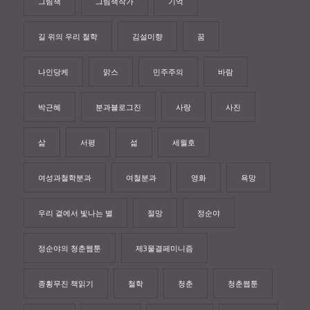
그림책
그림책작가
기억
길 위의 우리 철학
김설미향
꿈
나인당케
맑스
민주주의
바람
박근혜
분과블로그진
사랑
사진
삶
서평
섦
세월호
여성과철학분과
여철분과
영화
욕망
우리 곁에서 빛나는 별
절망
정순야
정순야의 청춘웹툰
제3물결페미니즘
종횡무진 책읽기
철학
청춘
청춘웹툰