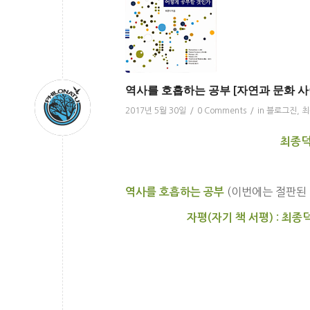
역사를 호흡하는 공부 [자연과 문화 사이
2017년 5월 30일
/
0 Comments
/
in
블로그진
,
최
최종덕
(이번에는 절판된 
역사를 호흡하는 공부
자평(자기 책 서평) : 최종