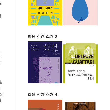
등
기
삶
회원 신간 소개 3
.
.
.
된
에
회원 신간 소개 4
에
신