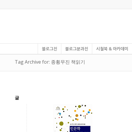
블로그진
블로그분과진
시철북 & 아카데미
Tag Archive for: 종횡무진 책읽기
글