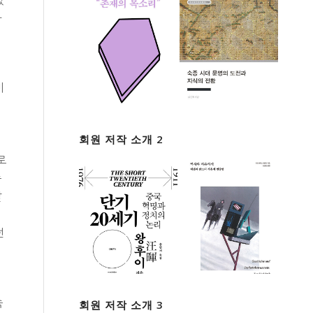
바
미
회원 저작 소개 2
로
속
발
던
속
회원 저작 소개 3