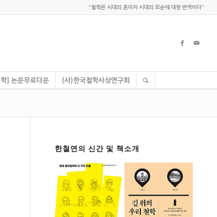
"철학은 시대의 혼이자 시대의 모순에 대한 반역이다"
학] 논문무료다운
(사)한국철학사상연구회
한철연의 신간 및 책소개