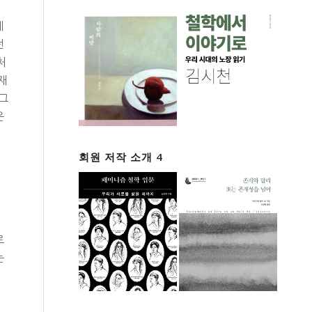
게
전
처
재
 그
은
회원 저작 소개 4
로
는