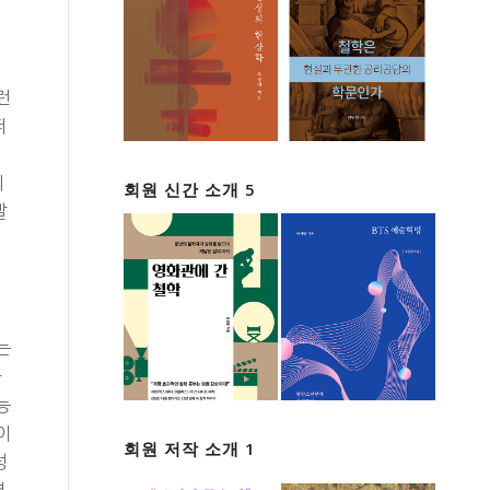
어
런
떠
시
회원 신간 소개 5
말
는
하
능
이
회원 저작 소개 1
성
였